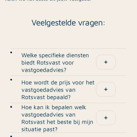
Veelgestelde vragen:
Welke specifieke diensten
biedt Rotsvast voor
vastgoedadvies?
Rotsvast biedt deskundig vastgoedadvies, gericht
Hoe wordt de prijs voor het
op het optimaliseren van rendement en het
vastgoedadvies van
Rotsvast bepaald?
minimaliseren van risico's. Onze specialistische
diensten omvatten een nauwkeurige
Hoe kan ik bepalen welk
De prijs voor het vastgoedadvies van Rotsvast
huurpuntentelling voor het vaststellen van de
vastgoedadvies van
wordt altijd op maat vastgesteld, afhankelijk van
Rotsvast het beste bij mijn
maximale huurprijs, begeleiding bij het verkrijgen
de benodigde diensten en de complexiteit van uw
situatie past?
van het juiste energielabel en complete ontzorging
specifieke situatie. We werken niet met
Het juiste vastgoedadvies van Rotsvast hangt