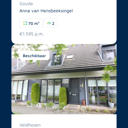
Gouda
Anna van Hensbeeksingel
70 m²
2
€1.595 p.m.
Beschikbaar
Veldhoven