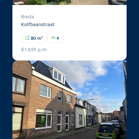
Breda
Kolfbaanstraat
80 m²
4
€1.695 p.m.