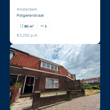
Amsterdam
Potgieterstraat
80 m²
3
€3.250 p.m.