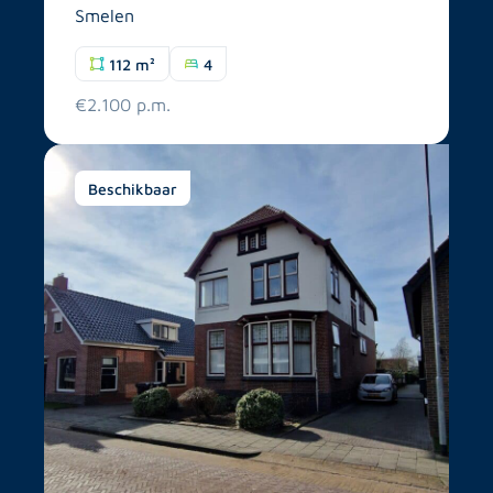
Smelen
112 m²
4
€2.100 p.m.
Beschikbaar