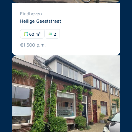
Eindhoven
Heilige Geeststraat
60 m²
2
€1.500 p.m.