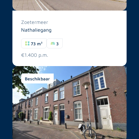
Zoetermeer
Nathaliegang
73 m²
3
€1.400 p.m.
Beschikbaar