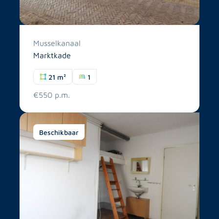
Musselkanaal
Marktkade
21 m²
1
€550 p.m.
Beschikbaar