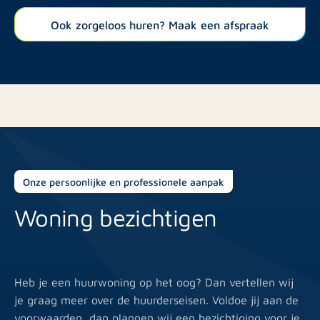
ontwikkelingen.
Ook zorgeloos huren? Maak een afspraak
Onze persoonlijke en professionele aanpak
O
Woning bezichtigen
D
Heb je een huurwoning op het oog? Dan vertellen wij
Be
je graag meer over de huurderseisen. Voldoe jij aan de
sn
voorwaarden, dan plannen wij een bezichtiging voor je
do