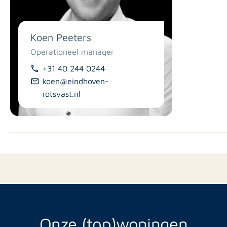
Koen Peeters
Operationeel manager
+31 40 244 0244
koen@eindhoven-
rotsvast.nl
Onze (top)woningen