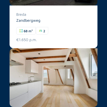
Breda
Zandbergweg
68 m²
2
€1.650 p.m.