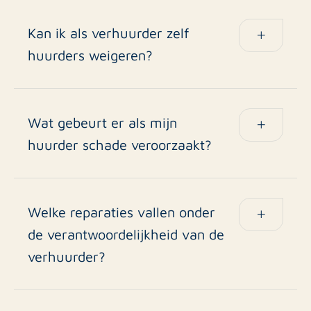
gemiddeld 2 tot 6 weken.
Kan ik als verhuurder zelf
huurders weigeren?
Ja, zolang de reden niet discriminerend is. Wij
adviseren bij de selectie.
Wat gebeurt er als mijn
huurder schade veroorzaakt?
De borg kan worden ingehouden en de huurder is
aansprakelijk voor schade.
Welke reparaties vallen onder
de verantwoordelijkheid van de
verhuurder?
Groot onderhoud en gebreken die buiten de
invloed van de huurder vallen, zoals lekkages in