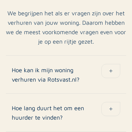
We begrijpen het als er vragen zijn over het
verhuren van jouw woning. Daarom hebben
we de meest voorkomende vragen even voor
je op een rijtje gezet.
Hoe kan ik mijn woning
verhuren via Rotsvast.nl?
Neem contact met ons op voor een intake. We
helpen met promotie, selectie van huurders en
contracten.
Hoe lang duurt het om een
huurder te vinden?
Afhankelijk van de woning en markt duurt dit