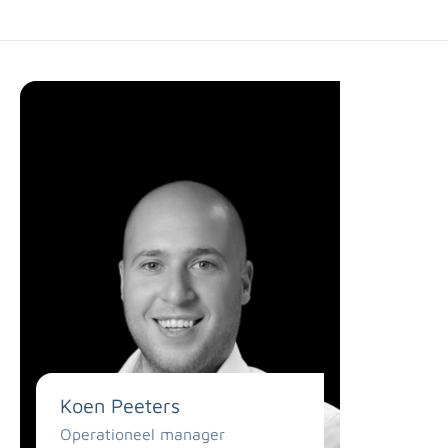
Koen Peeters
Operationeel manager