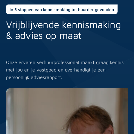
In 5 stappen van kennismaking tot huurder gevonden
I
Vrijblijvende kennismaking
I
& advies op maat
v
Onze ervaren verhuurprofessional maakt graag kennis
Va
met jou en je vastgoed en overhandigt je een
st
persoonlijk adviesrapport.
vo