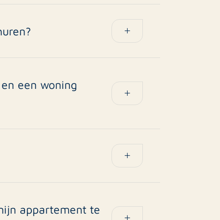
ild. Wij maken een marktconforme
o.
huren?
xpats, young professionals en starters
ragen voor een gemeubileerd
t en een woning
cekosten, huishoudelijke reglementen
ak compacter en vragen om specifieke
tijdelijk huurcontract (minimaal 6
t buitenland werkt of je appartement
ijn appartement te