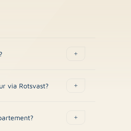
?
arderingsstelsel, valt het in de vrije
ne appartementen vallen in deze
en over de optimale huurprijs.
ur via Rotsvast?
or volledig beheer (inclusief VvE-
entage van de maandhuur. Transparant
ppartement?
n en of het gemeubileerd is.