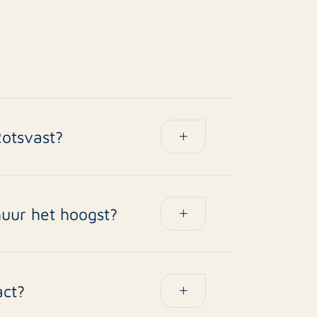
Rotsvast?
jk of u het beheer wel of niet door ons
huur het hoogst?
en de hoogste concentratie
eiden en regio’s nabij internationale
act?