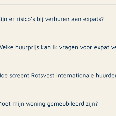
ypisch tussen 1-3 jaar, afhankelijk van het arbeidscontract v
ijdelijke contracten die bescherming bieden voor beide partije
xpat langer in Nederland blijft.
ijn er risico's bij verhuren aan expats?
xpats zijn over het algemeen betrouwbare huurders met stabiel
ulturele verschillen en repatriëring worden geminimaliseerd d
ontinue begeleiding. Wij adviseren altijd een depositoverzek
Welke huurprijs kan ik vragen voor expat v
xpat verhuur valt vaak in de vrije sector. De huurprijs hangt a
oning gemeubileerd is. Gemeubileerde woningen kunnen 15
arktconforme taxatie speciaal voor de expat markt.
oe screent Rotsvast internationale huurde
ij voeren een uitgebreide screening uit: werkgeversverklarin
minimaal 3x de maandhuur), identiteitsverificatie, internatio
uisbezoek bij de huidige woning.
Moet mijn woning gemeubileerd zijn?
iet per se. Veel expats zoeken gemeubileerde woningen omdat