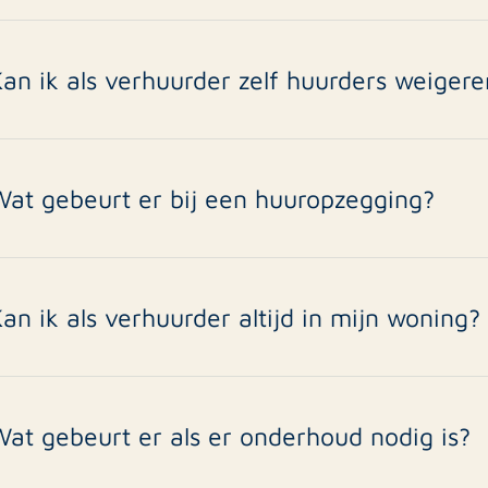
e kosten worden verhaald op de huurder via de borg of juridi
an ik als verhuurder zelf huurders weigere
a, zolang de reden niet discriminerend is. Wij adviseren bij de 
Wat gebeurt er bij een huuropzegging?
ij begeleiden de eindinspectie, borgafhandeling en zoeken e
an ik als verhuurder altijd in mijn woning?
ee, huurders hebben recht op privacy. Inspecties kunnen all
at gebeurt er als er onderhoud nodig is?
ij schakelen betrouwbare vakmensen in en regelen offertes e