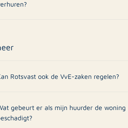
verhuren?
n de meeste gevallen ja. Veel VvE’s hebben een verhuurregeli
pgenomen. Sommige VvE’s hebben een verhuurquotum of verb
oor je en regelt eventuele toestemming bij de VvE-beheerder
heer
Kan Rotsvast ook de VvE-zaken regelen?
a, wij bieden VvE-beheer, inclusief administratie en onderhou
at gebeurt er als mijn huurder de woning 
beschadigt?