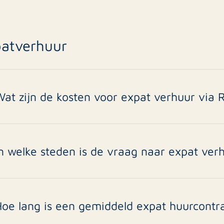
atverhuur
at zijn de kosten voor expat verhuur via 
oor de bemiddeling spreken wij een tarief met u af. Afhankeli
aat verzorgen, worden de tarieven bepaald.
n welke steden is de vraag naar expat ver
msterdam, Rotterdam, Den Haag, Utrecht en Eindhoven hebb
nternationale bedrijven en expats. Ook Amstelveen, Haarlem, L
cholen zijn populair.
Hoe lang is een gemiddeld expat huurcontr