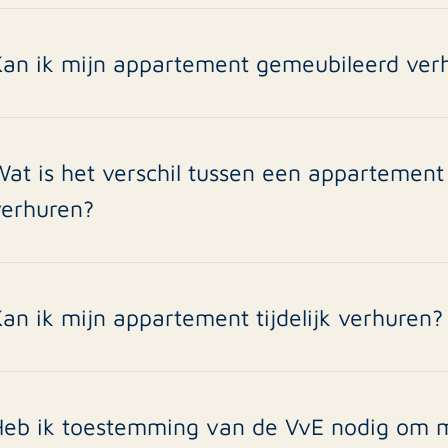
ppartementen in stadscentra of nabij OV zijn het meest gew
axatie op basis van vergelijkbare appartementen in jouw regi
Kan ik mijn appartement gemeubileerd ver
a, zeker. Gemeubileerde appartement verhuur is populair bij e
ie snel een woning zoeken. Je kunt 15-25% meer huurprijs v
ppartement. Wij adviseren over styling en inventarislijsten.
Wat is het verschil tussen een appartemen
verhuren?
ij appartement verhuur speel je te maken met een VvE, servi
n gedeelde voorzieningen. Daarnaast zijn appartementen va
arketing naar stedelijke huurders en young professionals.
an ik mijn appartement tijdelijk verhuren?
a, tijdelijke verhuur van een appartement is mogelijk via een 
aanden, maximaal 2 jaar). Dit is ideaal als je tijdelijk in he
anbiedt aan expats. Check wel eerst het VvE-reglement.
Heb ik toestemming van de VvE nodig om m