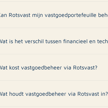
Kan Rotsvast mijn vastgoedportefeuille be
a, wij bieden beheer voor zowel particuliere als institutionele
at is het verschil tussen financieel en tec
inancieel beheer omvat huurincasso en administratie, techni
eparaties.
Wat kost vastgoedbeheer via Rotsvast?
it hangt af van het pakket, meestal een percentage van de m
Wat houdt vastgoedbeheer via Rotsvast in
ij verzorgen financieel, technisch en commercieel beheer va