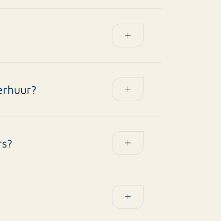
an de expat. Wij werken met flexibele
n. Verlenging is vaak mogelijk als de
 inkomen. Risico’s zoals taalbarrières,
oor onze professionele screening en
ering of waarborgsom.
erhuur?
f van locatie, staat, grootte en of de
-30% meer opbrengen. Wij maken een
rs?
g of arbeidscontract, inkomenstoets
nale referenties en eventueel een
 ze tijdelijk in Nederland werken,