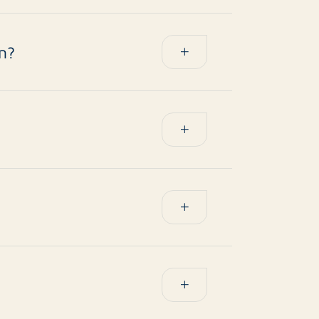
sche stappen.
n?
selectie.
en nieuwe huurder indien gewenst.
een met toestemming of bij nood.
n facturatie.