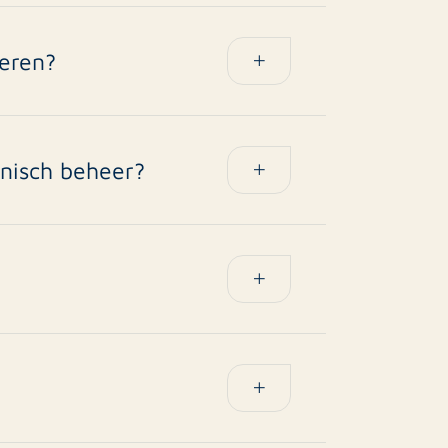
heren?
 beleggers.
hnisch beheer?
sch beheer betreft onderhoud en
aandelijkse huur.
?
n uw woning of portefeuille.