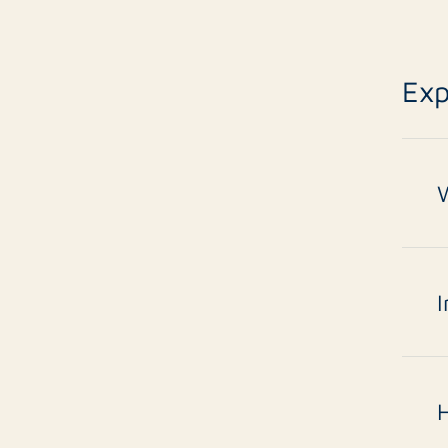
Exp
W
V
l
I
A
i
s