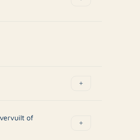
ng in het huishoudelijk reglement
od op verhuur. Rotsvast checkt dit
.
dscoördinatie.
vervuilt of