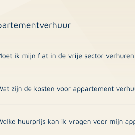
partementverhuur
oet ik mijn flat in de vrije sector verhuren
ls je appartement meer dan 148 punten scoort in het woningwa
ector en mag je zelf de huurprijs bepalen. De meeste moder
ategorie. Wij berekenen het puntensysteem voor je en adviser
Wat zijn de kosten voor appartement verhu
oor bemiddeling rekenen wij eenmalig 1 maand huur + BTW. Vo
ommunicatie en technisch onderhoud) hanteren we een perc
n zonder verborgen kosten.
Welke huurprijs kan ik vragen voor mijn a
e huurprijs hangt af van locatie, grootte, staat, voorzieninge