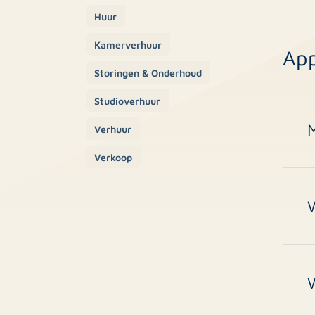
Huur
Kamerverhuur
Ap
Storingen & Onderhoud
Studioverhuur
M
Verhuur
Verkoop
A
s
c
V
c
e
D