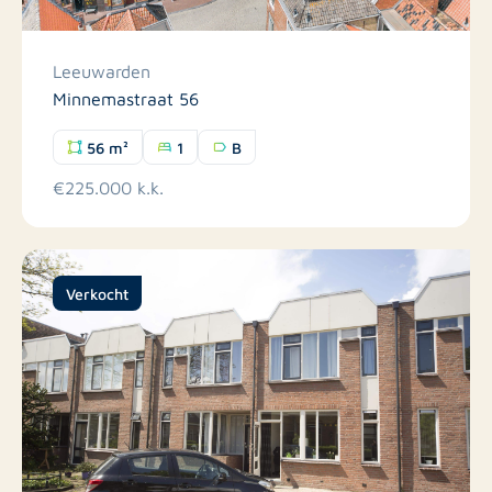
Leeuwarden
Minnemastraat 56
56 m²
1
B
€225.000 k.k.
Verkocht