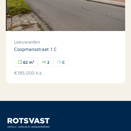
Leeuwarden
Coopmansstraat 1 C
62 m²
2
C
€185.000 k.k.