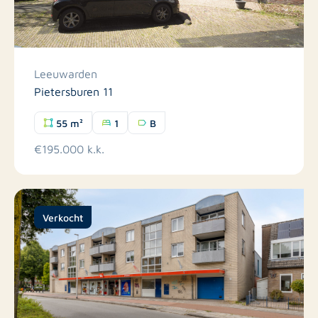
Leeuwarden
Pietersburen 11
55 m²
1
B
€195.000 k.k.
Verkocht