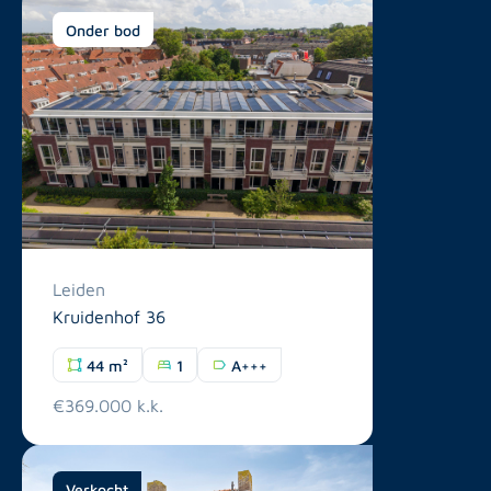
Onder bod
Leiden
Kruidenhof 36
44 m²
1
A+++
€369.000 k.k.
Verkocht