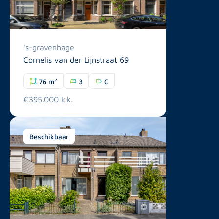
's-gravenhage
Cornelis van der Lijnstraat 69
76 m²
3
C
€395.000 k.k.
Beschikbaar