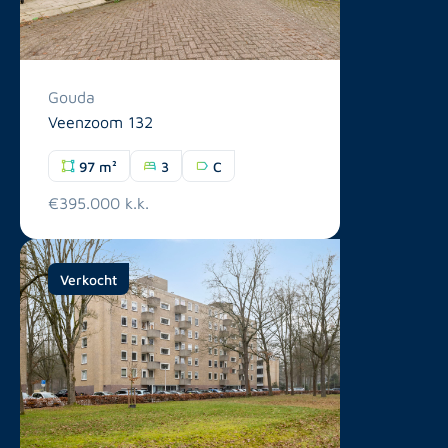
Gouda
Veenzoom 132
97 m²
3
C
€395.000 k.k.
Verkocht