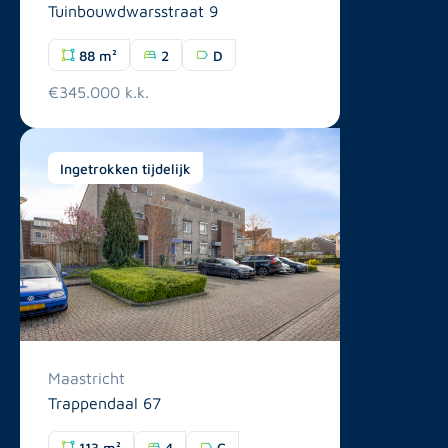
Tuinbouwdwarsstraat 9
88 m²
2
D
€345.000 k.k.
Ingetrokken tijdelijk
Maastricht
Trappendaal 67
113 m²
4
C