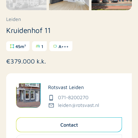
Leiden
Kruidenhof 11
45m²
1
A+++
€379.000 k.k.
Rotsvast Leiden
071-8200270
leiden@rotsvast.nl
Contact