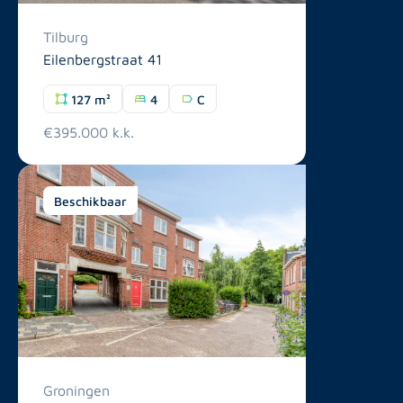
Tilburg
Eilenbergstraat 41
127 m²
4
C
€395.000 k.k.
Beschikbaar
Groningen