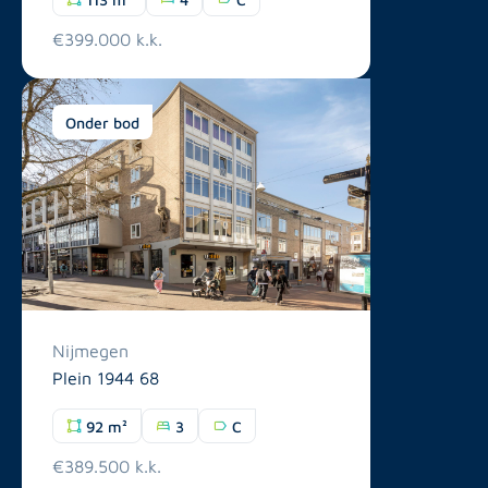
€399.000 k.k.
Onder bod
Nijmegen
Plein 1944 68
92 m²
3
C
€389.500 k.k.