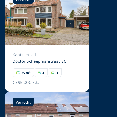
Kaatsheuvel
Doctor Schaepmanstraat 20
95 m²
4
D
€395.000 k.k.
Verkocht