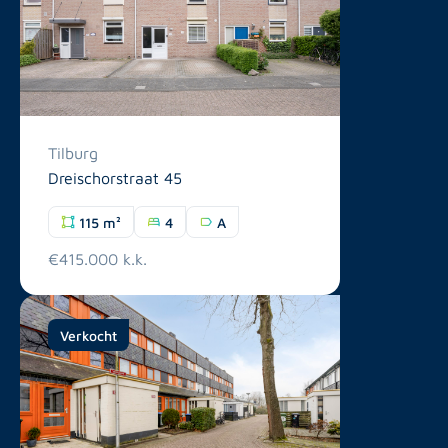
Tilburg
Dreischorstraat 45
115 m²
4
A
€415.000 k.k.
Verkocht