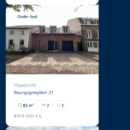
Onder bod
Maastricht
Bourgogneplein 21
82 m²
2
C
€415.000 k.k.