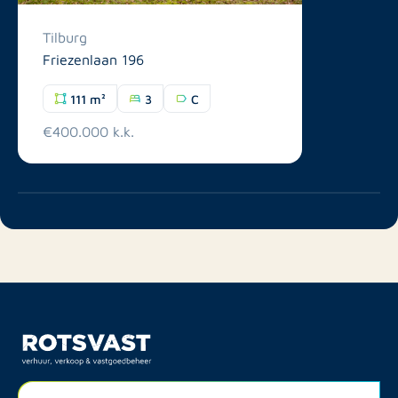
Tilburg
Friezenlaan 196
111 m²
3
C
€400.000 k.k.