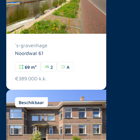
's-gravenhage
Noordwal 61
69 m²
2
A
€389.000 k.k.
Beschikbaar