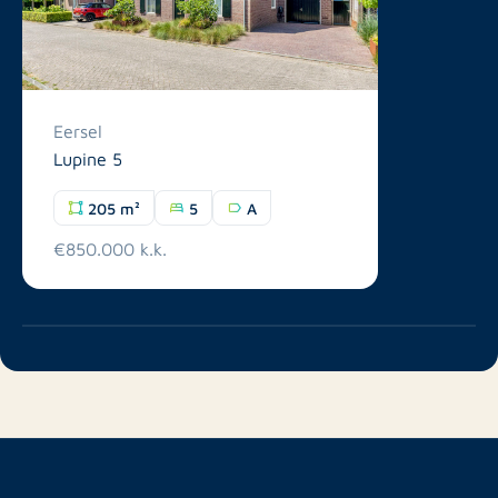
Eersel
Lupine 5
205 m²
5
A
€850.000 k.k.