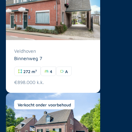
Veldhoven
Binnenweg 7
272 m²
4
A
€898.000 k.k.
Verkocht onder voorbehoud