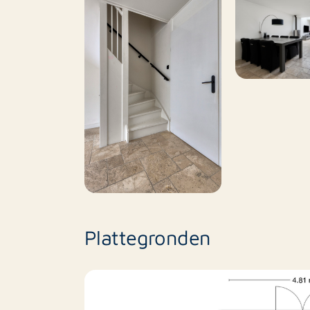
Buitenleven: Zowel een onderhoudsvriendelij
dakterras.
Plattegronden