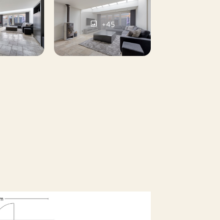
ke tuin met berging als een groot
+45