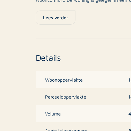
en het treinstation op loopafstand. Daarnaas
nabijheid.
Lees verder
Begane grond: Ruimte en Licht
Bij binnenkomst in de hal proef je direct de 
afgewerkt met donkere wanden die mooi con
Details
doorlopende natuurstenen vloer (travertin-l
bovendien voorzien van comfortabele vloerve
meterkast, ruimte voor een garderobe en de to
betegeld met lichte wandtegels en voorzien 
1
Woonoppervlakte
De ruime woonkamer is heerlijk licht dankzij
1
Perceeloppervlakte
openslaande tuindeuren. De zithoek is gesit
open keuken aan de voorzijde heeft een land
4
Volume
crèmekleurige fronten en een donker natuur
opgezet en voorzien van diverse inbouwappa
Aantal slaapkamers