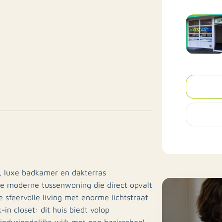
t, luxe badkamer en dakterras
ze moderne tussenwoning die direct opvalt
e sfeervolle living met enorme lichtstraat
n closet: dit huis biedt volop
ndvriendelijke wijk met een basisschool