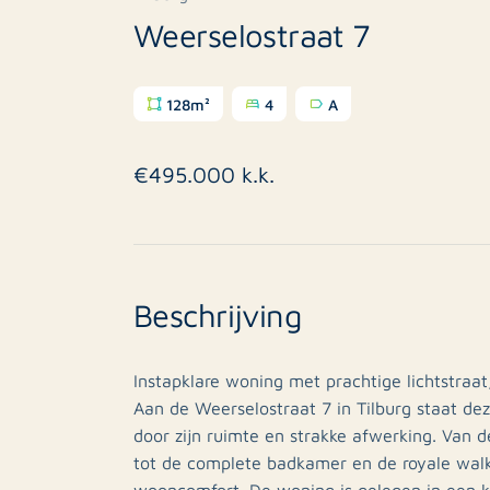
Weerselostraat 7
128m²
4
A
€495.000 k.k.
Beschrijving
Instapklare woning met prachtige lichtstraa
Aan de Weerselostraat 7 in Tilburg staat de
door zijn ruimte en strakke afwerking. Van d
tot de complete badkamer en de royale walk-i
wooncomfort. De woning is gelegen in een ki