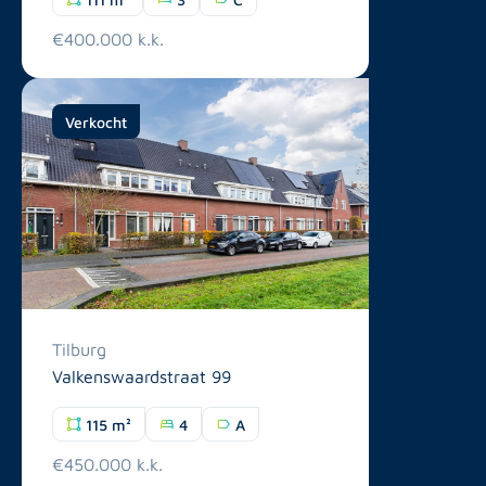
€400.000 k.k.
Verkocht
Tilburg
Valkenswaardstraat 99
115 m²
4
A
€450.000 k.k.