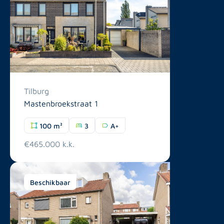
Tilburg
Mastenbroekstraat 1
100 m²
3
A+
€465.000 k.k.
Beschikbaar