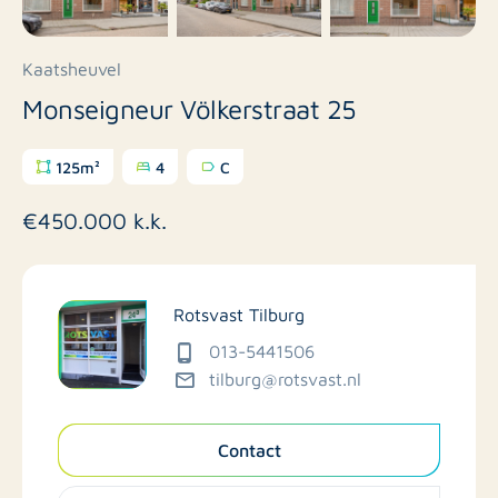
Kaatsheuvel
Monseigneur Völkerstraat 25
125m²
4
C
€450.000 k.k.
Rotsvast Tilburg
013-5441506
tilburg@rotsvast.nl
Contact