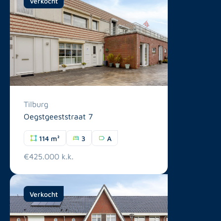
Verkocht
Tilburg
Oegstgeeststraat 7
114 m²
3
A
€425.000 k.k.
Verkocht