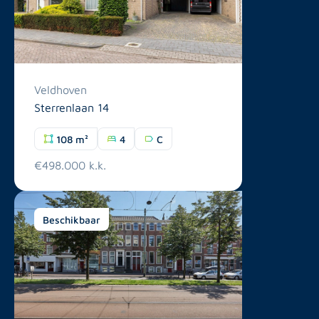
Veldhoven
Sterrenlaan 14
108 m²
4
C
€498.000 k.k.
Beschikbaar