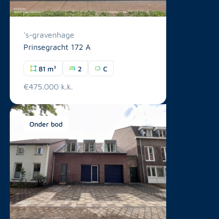
's-gravenhage
Prinsegracht 172 A
81 m²
2
C
€475.000 k.k.
Onder bod