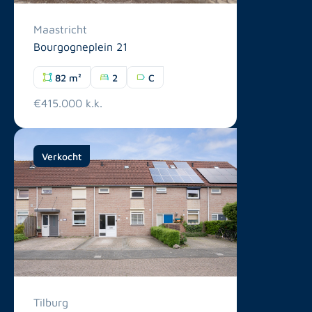
Maastricht
Bourgogneplein 21
82 m²
2
C
€415.000 k.k.
Verkocht
Tilburg