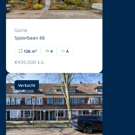
Goirle
Spoorbaan 66
126 m²
4
A
€435.000 k.k.
Verkocht