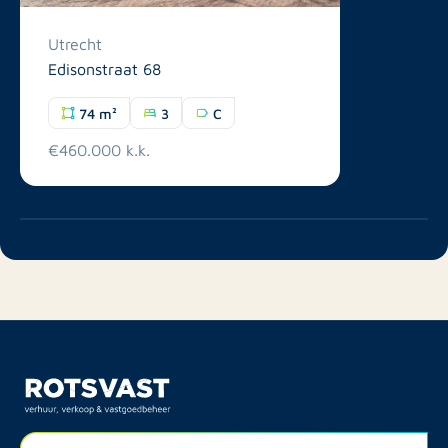
Utrecht
Edisonstraat 68
74 m²
3
C
€460.000 k.k.