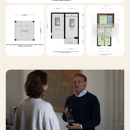
Riante achtertuin en bijgebouwen
Via de openslaande deuren in de woonkamer of de
deur in de bijkeuken bereik je de verrassend diepe
achtertuin. Direct achter de woning bevindt zich een
+1
bestraat terras. Hier is een royale, moderne donkere
overkapping geplaatst met daaronder een verhoogd
houten vlonderterras, ideaal voor een sfeervolle
loungehoek.
De tuin is verder diep doorgetrokken met een groot
grasgazon, een houten zandbak en ruimte voor een
schommel. Aan de linkerzijde valt de speelse
erfafscheiding op, gemaakt van gestapelde
(planten)blokken. Een bestraat looppad leidt je
helemaal naar achteren. Achterin de tuin staat een
stenen berging voorzien van dubbele witte deuren en
ramen.