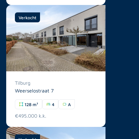
Verkocht
Tilburg
Weerselostraat 7
128 m²
4
A
€495.000 k.k.