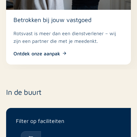
Achterom en parkeren
Betrokken bij jouw vastgoed
Een groot pluspunt bevindt zich aan de achterzijde van
het perceel. Via een brede dubbele groene poort is de
Rotsvast is meer dan een dienstverlener – wij
tuin en oprit toegankelijk vanaf de achterkant. Dit komt
zijn een partner die met je meedenkt.
uit op een ruim, met klinkers bestraat binnenterrein
waar diverse parkeervakken zichtbaar zijn, wat volop
Ontdek onze aanpak
ruimte biedt voor het parkeren en bereiken van de
woning.
In de buurt
Filter op faciliteiten