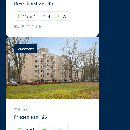
Dreischorstraat 45
115 m²
4
A
€415.000 k.k.
Verkocht
Tilburg
Friezenlaan 196
111 m²
3
C