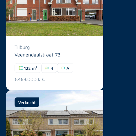
Tilburg
Veenendaalstraat 73
122 m²
4
A
€469.000 k.k.
Verkocht