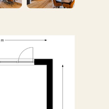
een garage
nswaardstraat 99 zelf ervaren? Neem dan