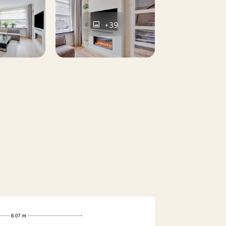
de serre openen naar de fraai
iendelijk maar toch erg groen ingericht
+39
nte borders rondom. Er is volop ruimte
elen. Achterin de tuin bevindt zich een
uingereedschap of tuinkussens, stijlvol
e donkere accenten van de woning.
ndelijke en groene omgeving. Vlakbij de
volop speelgelegenheid, waaronder stoere
ok voor de allerkleinsten is alles perfect
t zich op loopafstand in de buurt.
ar, hotel chic vibe!)