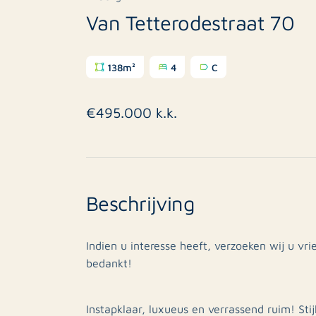
Van Tetterodestraat 70
138m²
4
C
€495.000 k.k.
Beschrijving
Indien u interesse heeft, verzoeken wij u vri
bedankt!
Instapklaar, luxueus en verrassend ruim! Sti