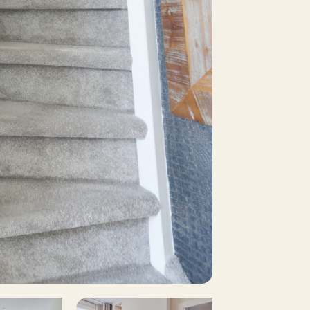
olle eigendom, volle eigendom
en en straalt pure luxe uit. De ruimte is
e zand- en aardetinten. U geniet hier
penbaar parkeren, op eigen terrein
 en glazen wand, een stijlvol
pvallende grote, ronde spiegel die de
angebouwd steen
 ruime tweede verdieping. U komt boven
 groot dakraam in het schuine dak zorgt
p betreedt u de vierde slaapkamers. Deze
 van een brede dakkapel voor veel extra
t praktische opbergruimte achter de
 is ook deze verdieping voorzien van