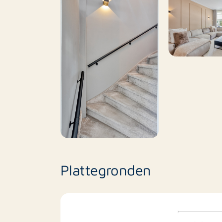
De indrukwekkende glazen schuifdeuren van 
aangelegde achtertuin. Deze is onderhoudsvr
met strakke tegelbestrating en diverse bepla
voor een grote buitentafel om heerlijk te taf
handige vrijstaande stenen berging voor uw t
zwart geverfd zodat deze perfect past bij d
Omgeving
De woning is gelegen in een uiterst kindvrie
woning vindt u een prachtig ruim park met 
houten schommels en andere klimtoestellen. O
geregeld: kinderopvang 'De Symfonie' bevind
Plattegronden
Bijzonderheden:
Zeer stijlvol en luxueus afgewerkt (instapkla