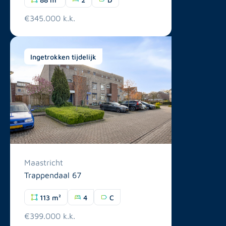
€345.000 k.k.
Ingetrokken tijdelijk
Maastricht
Trappendaal 67
113 m²
4
C
€399.000 k.k.