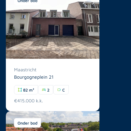
Onder bod
Maastricht
Bourgogneplein 21
82 m²
2
C
€415.000 k.k.
Onder bod