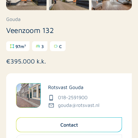
Gouda
Veenzoom 132
97m²
3
C
€395.000 k.k.
Rotsvast Gouda
018-2591900
gouda@rotsvast.nl
Contact