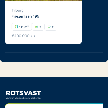
Tilburg
Friezenlaan 196
111 m²
3
C
€400.000 k.k.