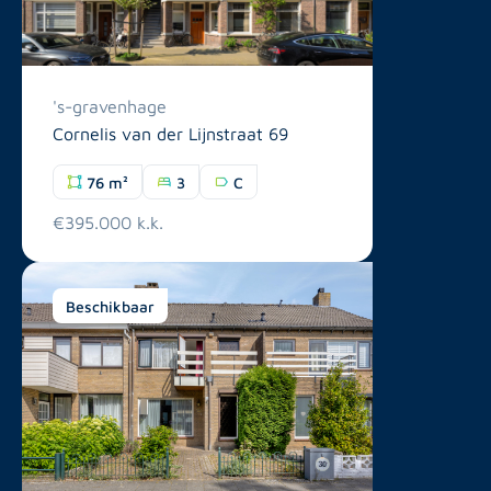
's-gravenhage
Cornelis van der Lijnstraat 69
76 m²
3
C
€395.000 k.k.
Beschikbaar