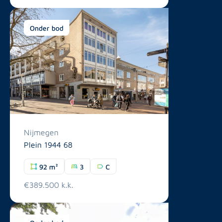
Onder bod
Nijmegen
Plein 1944 68
92 m²
3
C
€389.500 k.k.