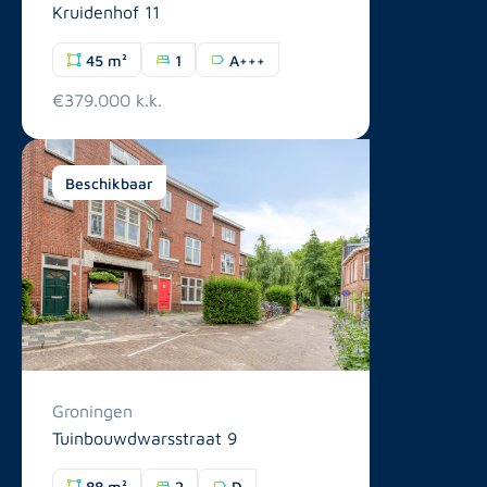
Kruidenhof 11
45 m²
1
A+++
€379.000 k.k.
Beschikbaar
Groningen
Tuinbouwdwarsstraat 9
88 m²
2
D