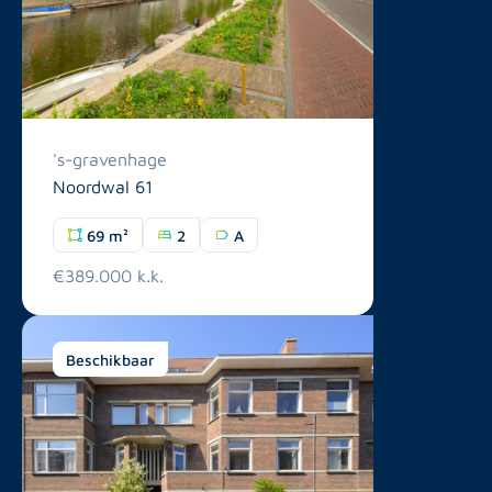
's-gravenhage
Noordwal 61
69 m²
2
A
€389.000 k.k.
Beschikbaar