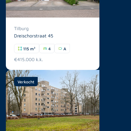
Tilburg
Dreischorstraat 45
115 m²
4
A
€415.000 k.k.
Verkocht