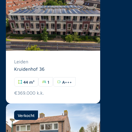
Leiden
Kruidenhof 36
44 m²
1
A+++
€369.000 k.k.
Verkocht