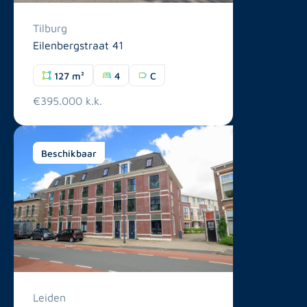
Tilburg
Eilenbergstraat 41
127 m²
4
C
€395.000 k.k.
Beschikbaar
Leiden