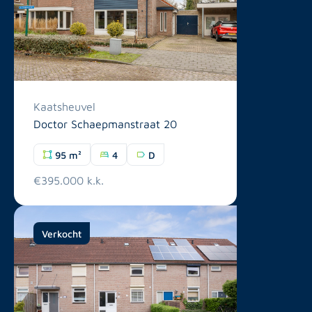
Kaatsheuvel
Doctor Schaepmanstraat 20
95 m²
4
D
€395.000 k.k.
Verkocht