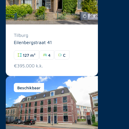
Tilburg
Eilenbergstraat 41
127 m²
4
C
€395.000 k.k.
Beschikbaar