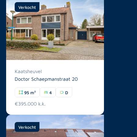
Verkocht
Kaatsheuvel
Doctor Schaepmanstraat 20
95 m²
4
D
€395.000 k.k.
Verkocht