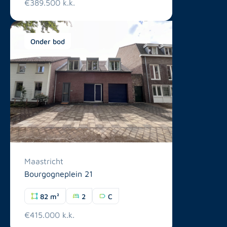
€389.500 k.k.
Onder bod
Maastricht
Bourgogneplein 21
82 m²
2
C
€415.000 k.k.