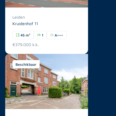
Leiden
Kruidenhof 11
45 m²
1
A+++
€379.000 k.k.
Beschikbaar