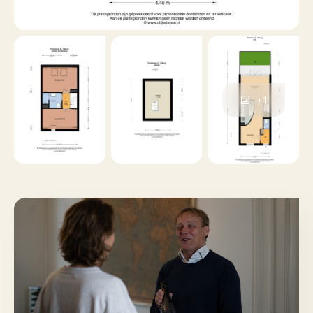
Perceel: 73 m²
Bouwjaar: 1905 met prachtige ornamentengevel en
glas-in-lood
+1
Energielabel: C (geldig tot 31-10-2035)
Extra’s: Ruime kelder (1.89m hoog) en bergzolder met
vlizotrap
WIL JIJ DIT KARAKTERISTIEKE PAND IN HET ECHT
ZIEN? Laat deze kans op een uniek thuis in de
binnenstad niet liggen! De Poststraat 5 is een woning
met enorm veel potentie op een absolute toplocatie.
Mail ons gerust voor een bezichtiging, we laten je de
woning graag zien!