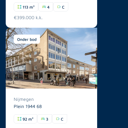
113 m²
4
C
€399.000 k.k.
Onder bod
Nijmegen
Plein 1944 68
92 m²
3
C