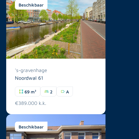
Beschikbaar
's-gravenhage
Noordwal 61
69 m²
2
A
€389.000 k.k.
Beschikbaar