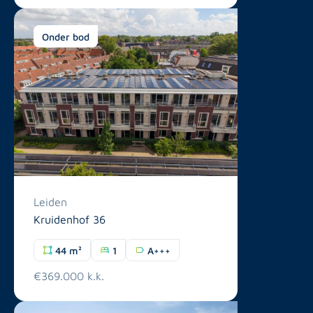
Onder bod
Leiden
Kruidenhof 36
44 m²
1
A+++
€369.000 k.k.