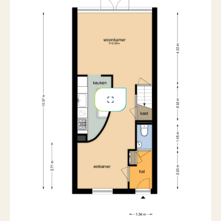
Wonen aan de Poststraat betekent leven in het
kloppende hart van Tilburg. Alle voorzieningen die de
stad zo aantrekkelijk maken, liggen letterlijk op
loopafstand.
VOORZIENINGEN EN BEREIKBAARHEID Of je nu wilt
shoppen in de hoofdwinkelstraat, wilt dineren in een
van de vele restaurants of een terrasje wilt pakken; je
bent er binnen enkele minuten. Het Centraal Station
ligt om de hoek, waardoor je een perfecte verbinding
hebt met de rest van Nederland. Hier heb je geen auto
nodig om volop van het stadsleven te genieten!
DE KENMERKEN OP EEN RIJ:
Woonoppervlakte: 82 m²