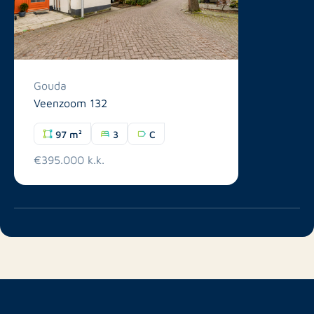
Gouda
Veenzoom 132
97 m²
3
C
€395.000 k.k.