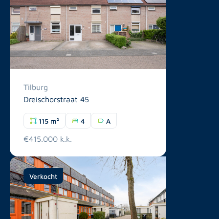
Tilburg
Dreischorstraat 45
115 m²
4
A
€415.000 k.k.
Verkocht