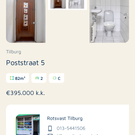
Tilburg
Poststraat 5
82m²
2
C
€395.000 k.k.
Rotsvast Tilburg
013-5441506