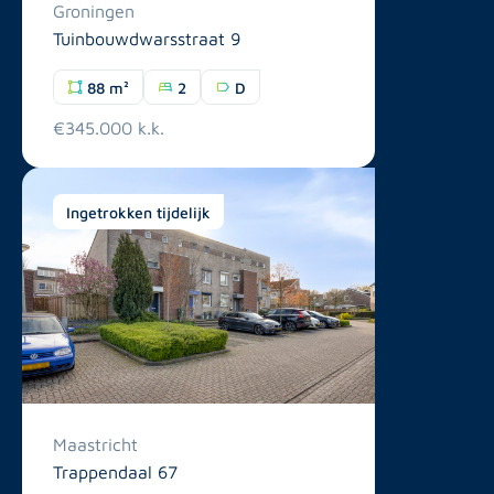
Groningen
Tuinbouwdwarsstraat 9
88 m²
2
D
€345.000 k.k.
Ingetrokken tijdelijk
Maastricht
Trappendaal 67