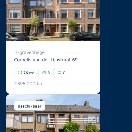
's-gravenhage
Cornelis van der Lijnstraat 69
76 m²
3
C
€395.000 k.k.
Beschikbaar