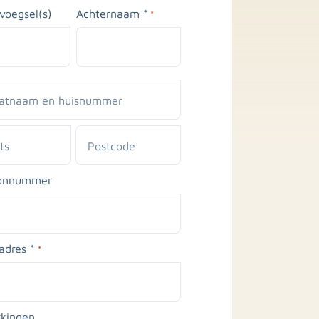
voegsel(s)
Achternaam *
*
naam
ummer
Postcode
oonnummer
adres *
*
kingen