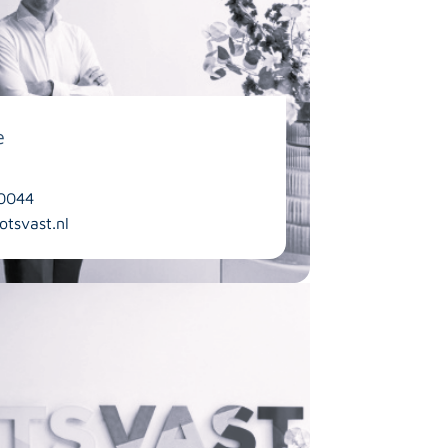
e
0044
tsvast.nl