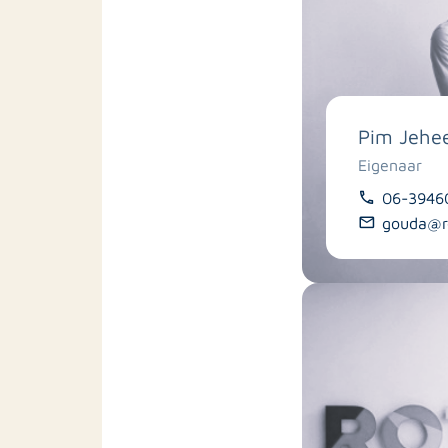
Pim Jehe
Eigenaar
06-3946
gouda@ro