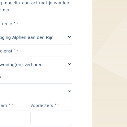
g mogelijk contact met je worden
omen.
 regio *
*
dienst *
*
f
aam *
Voorletters *
*
*