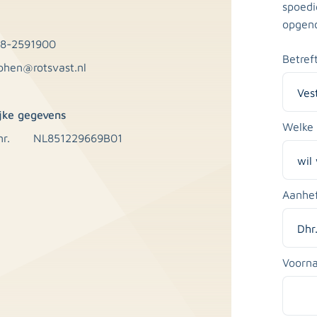
spoedi
opgen
18-2591900
Betreft
phen@rotsvast.nl
ijke gegevens
Welke 
r.
NL851229669B01
Aanhe
Voorn