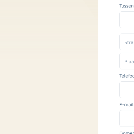
Tussen
Straat
en
huisn
Plaats
Telef
E-mail
Opmer