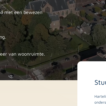
and met een bewezen
ng.
heer van woonruimte.
Stu
Hartel
onders