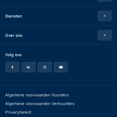
Te huur
Diensten
Te koop
Kopen
Over ons
Verhuren
Over Rotsvast
Verkopen voor Vastgoedbeheerder
Volg ons
Veelgestelde vragen
Vastgoedbeheer
Reviews
Advies
Werken bij
Huurpuntentelling
Vestigingen & contact
Expats
Algemene voorwaarden Huurders
Artikelen
Algemene voorwaarden Verhuurders
Energielabel
Privacybeleid