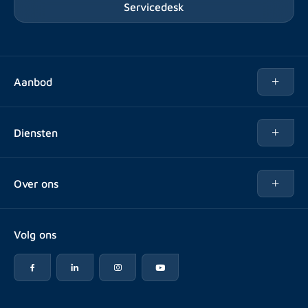
Servicedesk
Aanbod
Te huur
Diensten
Te koop
Kopen
Over ons
Verhuren
Over Rotsvast
Verkopen voor Vastgoedbeheerder
Volg ons
Veelgestelde vragen
Vastgoedbeheer
Reviews
Advies
Werken bij
Huurpuntentelling