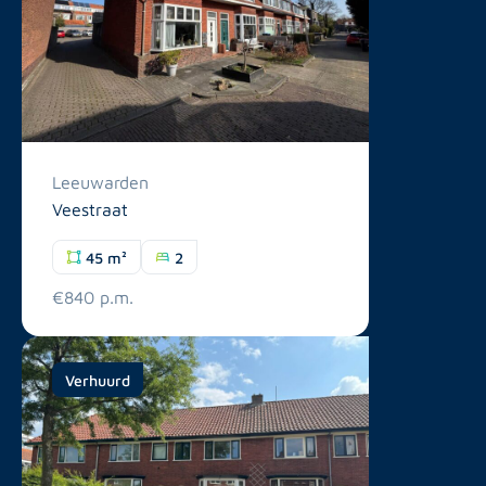
Leeuwarden
Veestraat
45 m²
2
€840 p.m.
Verhuurd