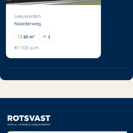
Leeuwarden
Noorderweg
65 m²
3
€1.100 p.m.