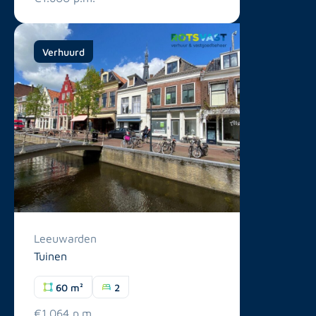
Verhuurd
Leeuwarden
Tuinen
60 m²
2
€1.064 p.m.