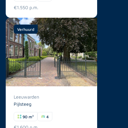
€1.550 p.m.
Verhuurd
Leeuwarden
Pijlsteeg
90 m²
4
€1.600 p.m.