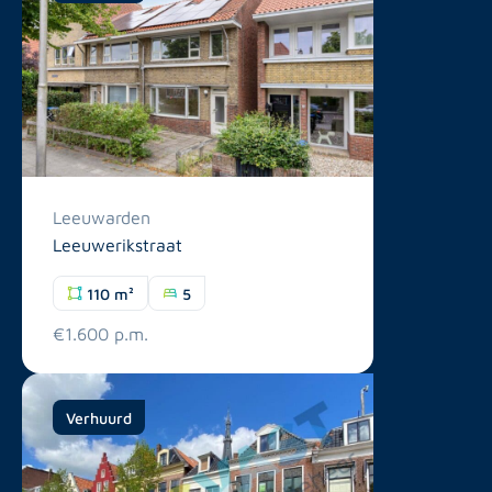
Leeuwarden
Leeuwerikstraat
110 m²
5
€1.600 p.m.
Verhuurd