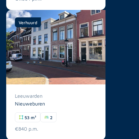
Verhuurd
Leeuwarden
Nieuweburen
53 m²
2
€840 p.m.