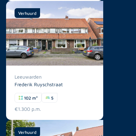
Verhuurd
Leeuwarden
Frederik Ruyschstraat
102 m²
5
€1.300 p.m.
Verhuurd