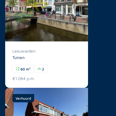
Leeuwarden
Tuinen
60 m²
2
€1.064 p.m.
Verhuurd