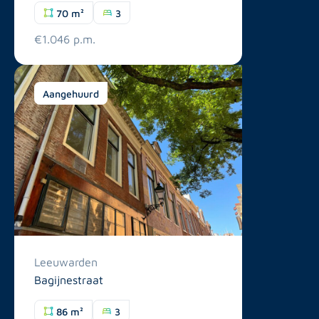
70 m²
3
€1.046 p.m.
Aangehuurd
Leeuwarden
Bagijnestraat
86 m²
3