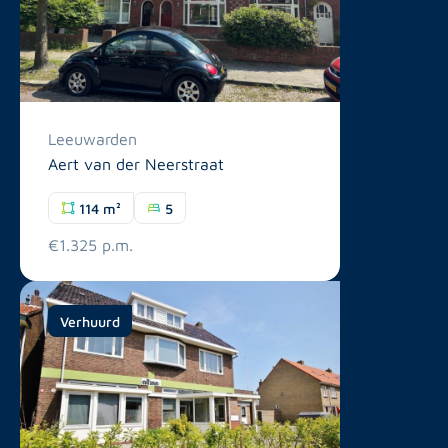
Leeuwarden
Aert van der Neerstraat
114 m²
5
€1.325 p.m.
Verhuurd