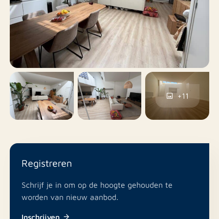
kantoor in Leeuwarden via:
Nee
Balkon
T: +31(0)58 299 19 91
E: leeuwarden@rotsvast.nl
W: https://www.rotsvast.nl/
Nee
Dakterras
Parkeergarage, Betaald
Onze voorwaarden zijn van toepassing.
parkeren,
Parkeren
Parkeervergunningen
+11
Ja
Inclusief BTW
Nee
Roken
Registreren
In overleg
Huisdieren toegestaan
Schrijf je in om op de hoogte gehouden te
worden van nieuw aanbod.
Inschrijven