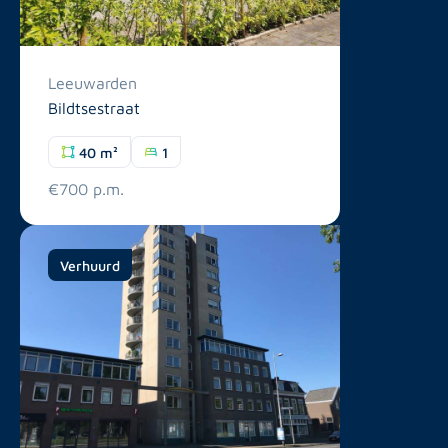
Leeuwarden
Bildtsestraat
40 m²
1
€700 p.m.
Verhuurd