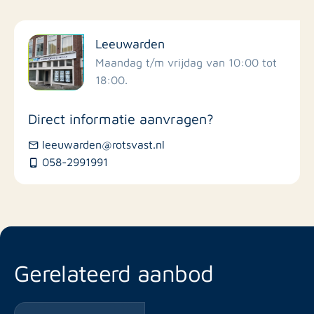
Filter op faciliteiten
Leeuwarden
Scholen
Maandag t/m vrijdag van 10:00 tot
18:00.
Winkels
Direct informatie aanvragen?
Busstations
leeuwarden@rotsvast.nl
058-2991991
Restaurants
Gerelateerd aanbod