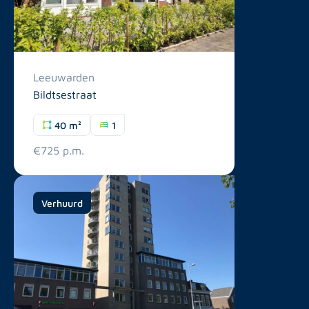
Leeuwarden
Bildtsestraat
40 m²
1
€725 p.m.
Verhuurd