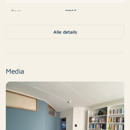
Beschikbaar per 1 september 2025
€965
Borg
Financieel:
- (Kale) huurprijs: €840,- p/m
Appartement,
Alle details
- Leveringen & diensten: €125,- p/m* (o.a. g/w/l,
Benedenwoning,
Type
stoffering) *bedrag o.b.v. bewoning door 1 persoon.
Appartement
- Borg: €965,-
Nee
Nieuwbouw
Onze voorwaarden zijn van toepassing
Media
nvt
Eindniveau
2
Aantal kamers
1
Aantal slaapkamers
45 m²
Oppervlakte