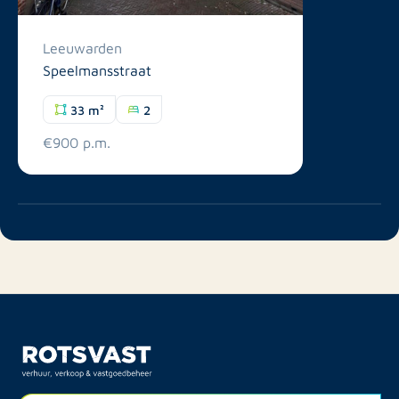
Leeuwarden
Speelmansstraat
33 m²
2
€900 p.m.