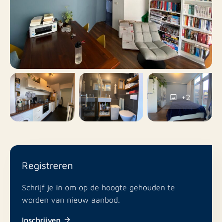
Nee
Balkon
Nee
Dakterras
Betaald parkeren,
Parkeervergunningen,
Parkeren
Openbaar parkeren
+2
Nee
Inclusief BTW
Nee
Roken
Registreren
In overleg
Huisdieren toegestaan
Schrijf je in om op de hoogte gehouden te
worden van nieuw aanbod.
Inschrijven