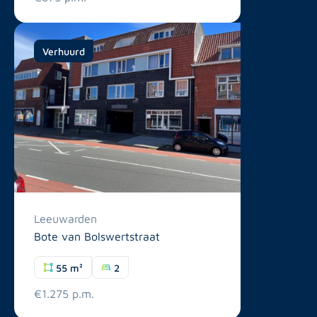
Verhuurd
Leeuwarden
Bote van Bolswertstraat
55 m²
2
€1.275 p.m.