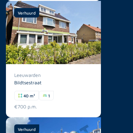
Verhuurd
Leeuwarden
Bildtsestraat
40 m²
1
€700 p.m.
Verhuurd