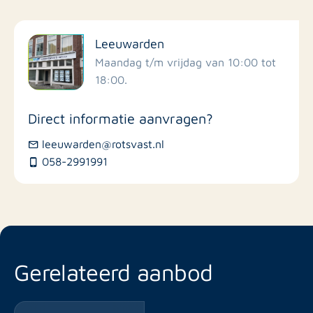
Filter op faciliteiten
Leeuwarden
Scholen
Maandag t/m vrijdag van 10:00 tot
18:00.
Winkels
Direct informatie aanvragen?
Busstations
leeuwarden@rotsvast.nl
058-2991991
Restaurants
Gerelateerd aanbod