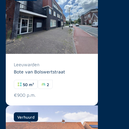
Leeuwarden
Bote van Bolswertstraat
50 m²
2
€900 p.m.
Verhuurd