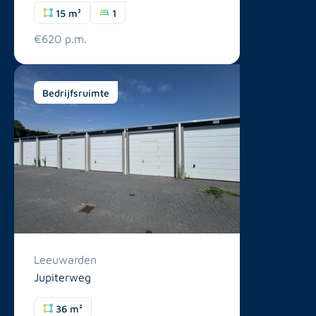
15 m²
1
€620 p.m.
Bedrijfsruimte
Leeuwarden
Jupiterweg
36 m²