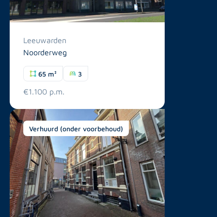
Leeuwarden
Noorderweg
65 m²
3
€1.100 p.m.
Verhuurd (onder voorbehoud)