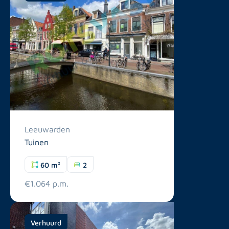
Leeuwarden
Tuinen
60 m²
2
€1.064 p.m.
Verhuurd