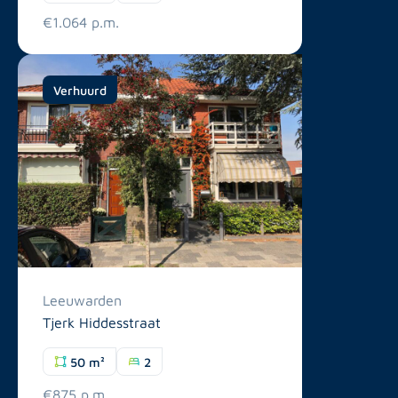
€1.064 p.m.
Verhuurd
Leeuwarden
Tjerk Hiddesstraat
50 m²
2
€875 p.m.