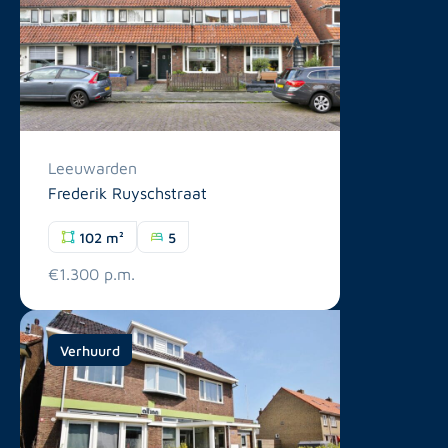
Leeuwarden
Frederik Ruyschstraat
102 m²
5
€1.300 p.m.
Verhuurd