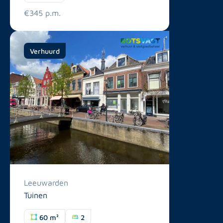
€345 p.m.
Verhuurd
Leeuwarden
Tuinen
60 m²
2