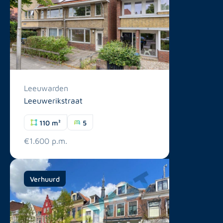
Leeuwarden
Leeuwerikstraat
110 m²
5
€1.600 p.m.
Verhuurd