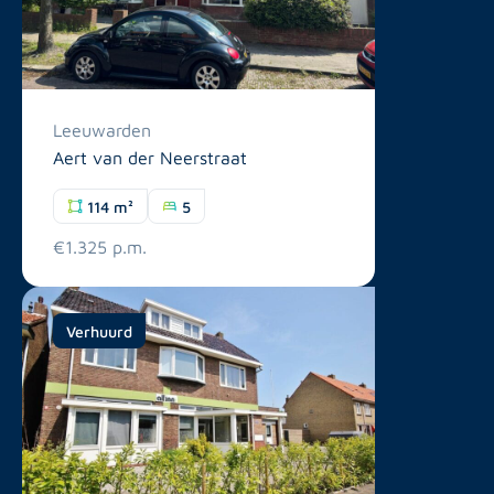
Leeuwarden
Aert van der Neerstraat
114 m²
5
€1.325 p.m.
Verhuurd