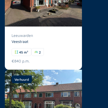
Leeuwarden
Veestraat
45 m²
2
€840 p.m.
Verhuurd