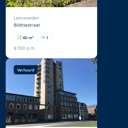
Leeuwarden
Bildtsestraat
40 m²
1
€700 p.m.
Verhuurd