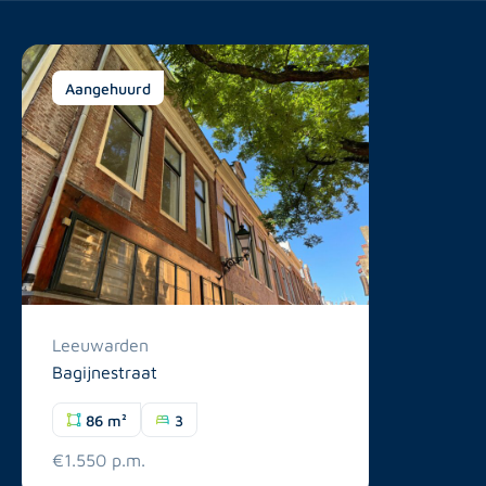
Aangehuurd
Leeuwarden
Bagijnestraat
86 m²
3
€1.550 p.m.