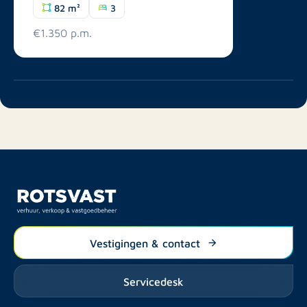
82 m²
3
€1.350 p.m.
Vestigingen & contact
Servicedesk