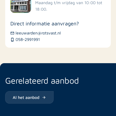
Scholen
Maandag t/m vrijdag van 10:00 tot
18:00.
Winkels
Direct informatie aanvragen?
Busstations
leeuwarden@rotsvast.nl
058-2991991
Restaurants
Gerelateerd aanbod
Al het aanbod