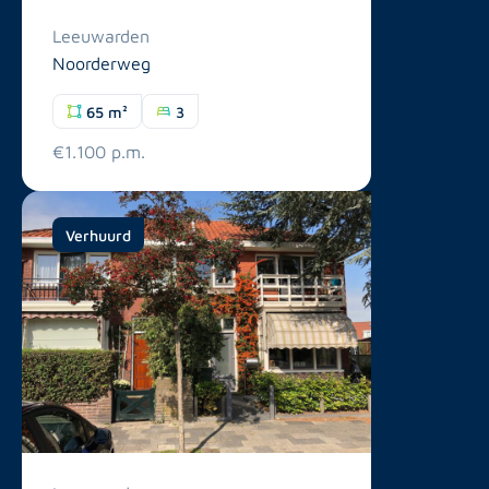
Leeuwarden
Noorderweg
65 m²
3
€1.100 p.m.
Verhuurd