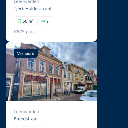
Leeuwarden
Tjerk Hiddesstraat
50 m²
2
€875 p.m.
Verhuurd
Leeuwarden
Breedstraat