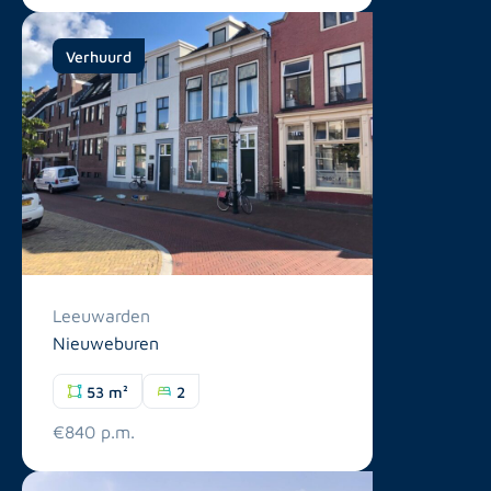
Verhuurd
Leeuwarden
Nieuweburen
53 m²
2
€840 p.m.