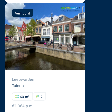
Verhuurd
Leeuwarden
Tuinen
60 m²
2
€1.064 p.m.