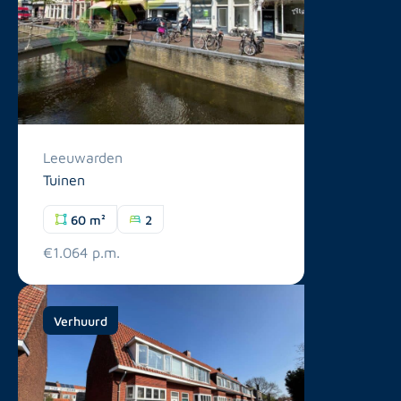
Leeuwarden
Tuinen
60 m²
2
€1.064 p.m.
Verhuurd