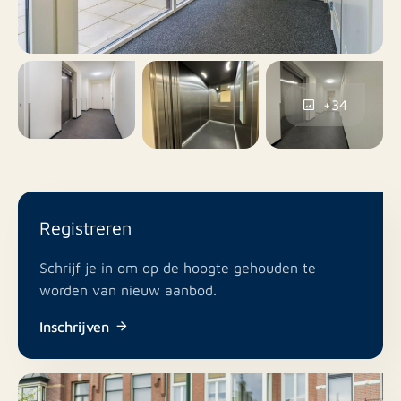
Ja
Balkon
Nee
Dakterras
+34
Op eigen terrein,
Parkeren
Openbaar parkeren
Ja
Inclusief BTW
Registreren
Nee
Roken
Schrijf je in om op de hoogte gehouden te
worden van nieuw aanbod.
Nee
Huisdieren toegestaan
Inschrijven