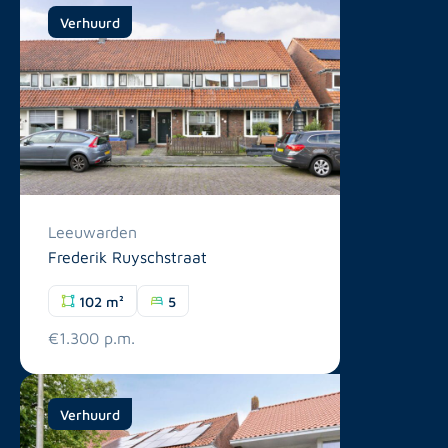
Verhuurd
Leeuwarden
Frederik Ruyschstraat
102 m²
5
€1.300 p.m.
Verhuurd