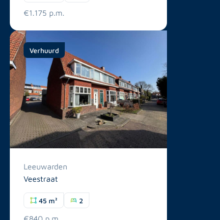
€1.175 p.m.
Verhuurd
Leeuwarden
Veestraat
45 m²
2
€840 p.m.