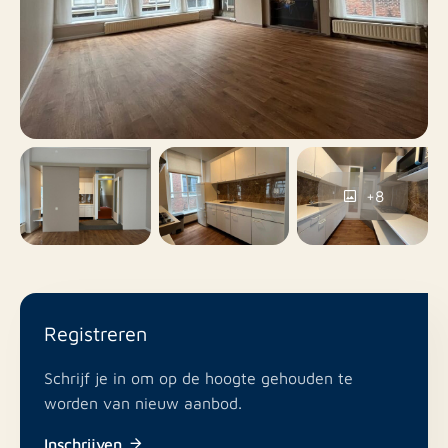
Nee
Balkon
Nee
Dakterras
Parkeergarage,
Parkeren
Parkeervergunningen
+8
Nee
Inclusief BTW
Nee
Roken
In overleg
Huisdieren toegestaan
Registreren
Schrijf je in om op de hoogte gehouden te
worden van nieuw aanbod.
Inschrijven