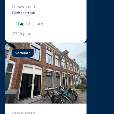
Leeuwarden
Bildtsestraat
40 m²
1
€725 p.m.
Verhuurd
Leeuwarden