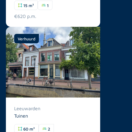
15 m²
1
€620 p.m.
Verhuurd
Leeuwarden
Tuinen
60 m²
2