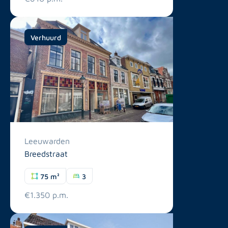
Verhuurd
Leeuwarden
Breedstraat
75 m²
3
€1.350 p.m.