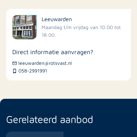
Filter op faciliteiten
Leeuwarden
Scholen
Maandag t/m vrijdag van 10:00 tot
18:00.
Winkels
Direct informatie aanvragen?
Busstations
leeuwarden@rotsvast.nl
058-2991991
Restaurants
Gerelateerd aanbod