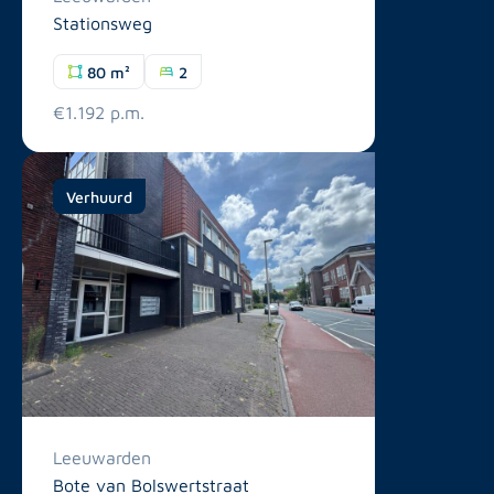
Stationsweg
80 m²
2
€1.192 p.m.
Verhuurd
Leeuwarden
Bote van Bolswertstraat