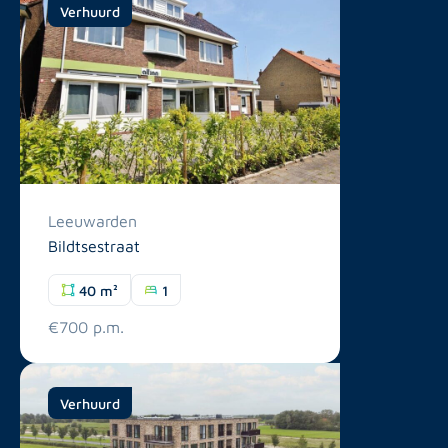
Verhuurd
Leeuwarden
Bildtsestraat
40 m²
1
€700 p.m.
Verhuurd