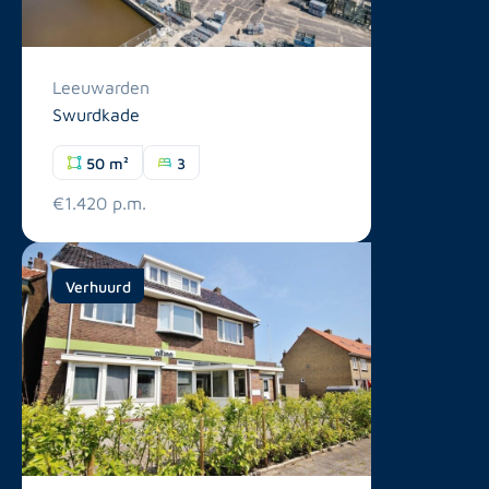
Leeuwarden
Swurdkade
50 m²
3
€1.420 p.m.
Verhuurd