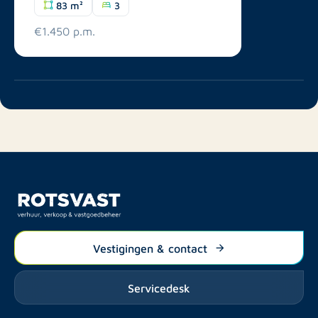
83 m²
3
€1.450 p.m.
Vestigingen & contact
Servicedesk