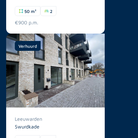
50 m²
2
€900 p.m.
Verhuurd
Leeuwarden
Swurdkade