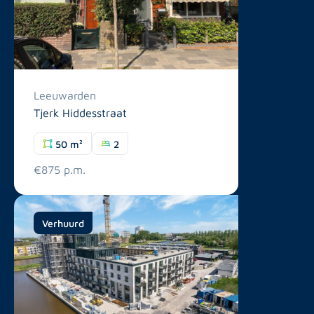
Leeuwarden
Tjerk Hiddesstraat
50 m²
2
€875 p.m.
Verhuurd