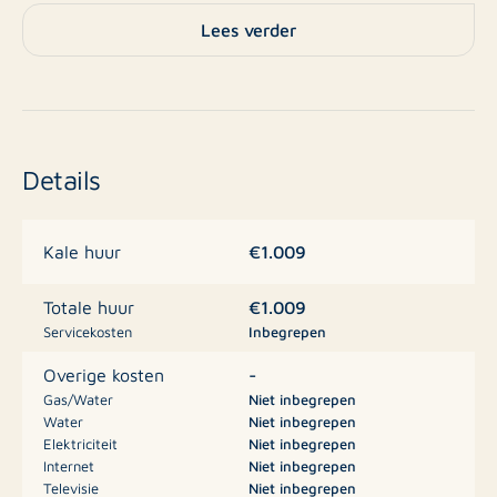
de voorzijde en half open keuken v.v. apparatuur
Lees verder
(totaal ca. 43m2). Grote slaapkamer met kastruimte en
toegang tot de badkamer v.v. vaste wastafel, douche
en wasmachineaansluiting. Vanuit de hal is tevens een
separaat toilet bereikbaar.
Details
Bijzonderheden:
- Fraai appartement op unieke locatie
- Volledig gerenoveerd
€1.009
Kale huur
- Gestoffeerd
- Kleuren op wanden/kozijnen mogen niet worden
€1.009
Totale huur
gewijzigd
Servicekosten
Inbegrepen
- Monument
-
Overige kosten
- Hartje centrum
Gas/Water
Niet inbegrepen
Water
Niet inbegrepen
Financieel:
Elektriciteit
Niet inbegrepen
Internet
Niet inbegrepen
- Huur: €1009,- p/m (excl.)
Televisie
Niet inbegrepen
- Borg: €1100,-