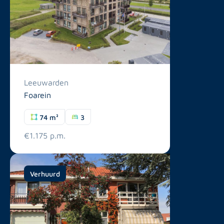
Leeuwarden
Foarein
74 m²
3
€1.175 p.m.
Verhuurd