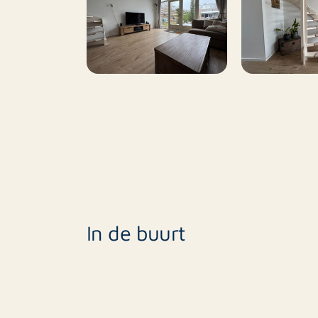
Leeuwarden ligt op fietsafstand.
Financieel:
- Huur: €1200,- p/m (excl.)
- Servicekosten: €35,- p/m (stoffering en me
- Borg: €1500,-
De verhuurder kiest nadrukkelijk voor een ov
welke 12 maanden bedraagt. De verhuur vind
wat betekent dat de verhuurder de woning 
eigen gebruik nodig heeft.
In de buurt
Bij interesse en/of voor meer informatie k
opgenomen met ons kantoor in Leeuwarde
T: +31(0)58 299 19 91
E: leeuwarden@rotsvast.nl