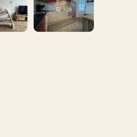
+29
ubilering)
ereenkomst naar zijn aard van korte duur,
t plaats met een diplomatenclausule,
na afloop van de huurperiode weer voor
an er vrijblijvend contact worden
n via: