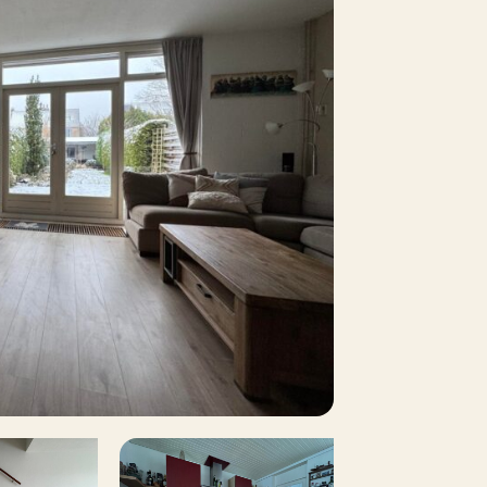
d opgeleverd.
0 m²
Nee
Camminghaburen, een groene en waterrijke
Nee
delijkheid en uitgebreide voorzieningen.
p eigen terrein, Openbaar parkeren
chappen kunt u terecht bij het
a
dere een supermarkt en diverse
Nee
 meerdere basisscholen,
entrum met apotheek.
n eigen treinstation en is goed
s de auto. Het stadscentrum van