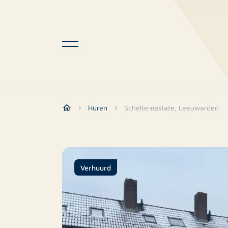
Huren
Scheltemastate, Leeuwarden
Verhuurd