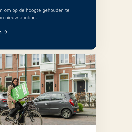
e in om op de hoogte gehouden te
an nieuw aanbod.
n