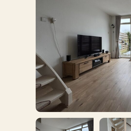
De woning wordt grotendeels gemeubileer
8
Oppervlakte
Over de omgeving:
Balkon
De woning is gelegen in de populaire wijk 
Dakterras
omgeving die bekend staat om haar kindvrien
Op korte afstand vindt u:
O
Parkeren
Winkelcentrum:
Voor uw dagelijkse boods
J
Inclusief BTW
nabijgelegen winkelcentrum met onder an
speciaalzaken.
Roken
Onderwijs en zorg:
De wijk beschikt over
kinderdagverblijven en een gezondheidsc
Bereikbaarheid:
Camminghaburen heeft ee
bereikbaar met zowel openbaar vervoer al