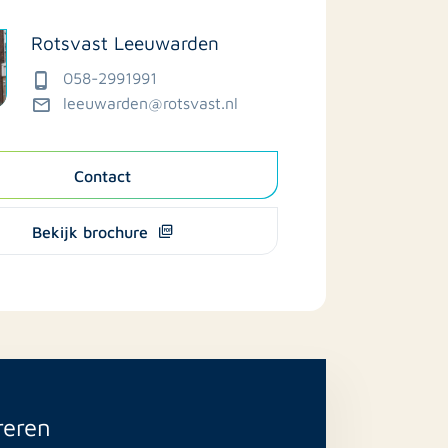
Rotsvast Leeuwarden
058-2991991
leeuwarden@rotsvast.nl
Contact
Bekijk brochure
reren