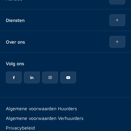
Te huur
Diensten
Te koop
Kopen
Over ons
Verhuren
Over Rotsvast
Verkopen voor Vastgoedbeheerder
Volg ons
Veelgestelde vragen
Vastgoedbeheer
Reviews
Advies
Werken bij
Huurpuntentelling
Vestigingen & contact
Expats
Algemene voorwaarden Huurders
Artikelen
Algemene voorwaarden Verhuurders
Energielabel
Privacybeleid