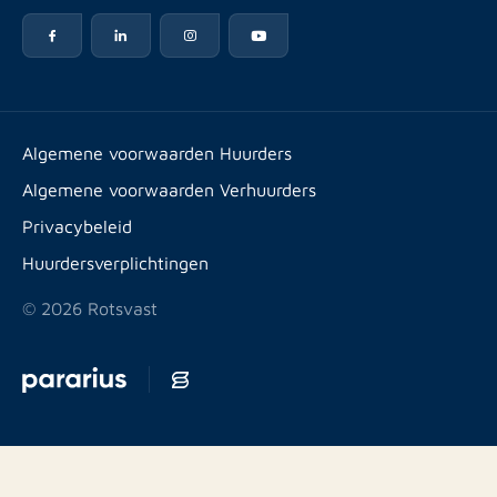
Vastgoedbeheer
Reviews
Advies
Werken bij
Huurpuntentelling
Vestigingen & contact
Expats
Algemene voorwaarden Huurders
Artikelen
Algemene voorwaarden Verhuurders
Energielabel
Privacybeleid
Huurdersverplichtingen
© 2026 Rotsvast