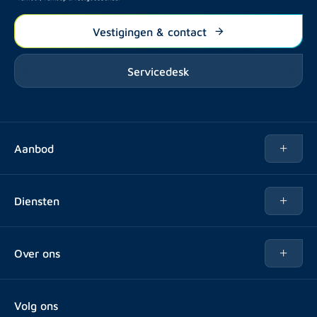
Vestigingen & contact
Servicedesk
Aanbod
Te huur
Diensten
Te koop
Kopen
Over ons
Verhuren
Over Rotsvast
Verkopen voor Vastgoedbeheerder
Volg ons
Veelgestelde vragen