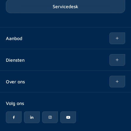
Servicedesk
Aanbod
Te huur
Diensten
Te koop
Kopen
Over ons
Verhuren
Over Rotsvast
Verkopen voor Vastgoedbeheerder
Volg ons
Veelgestelde vragen
Vastgoedbeheer
Reviews
Advies