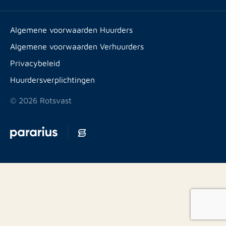
Werken bij
Huurpuntentelling
Vestigingen & contact
Expats
Algemene voorwaarden Huurders
Artikelen
Algemene voorwaarden Verhuurders
Energielabel
Privacybeleid
Huurdersverplichtingen
© 2026 Rotsvast