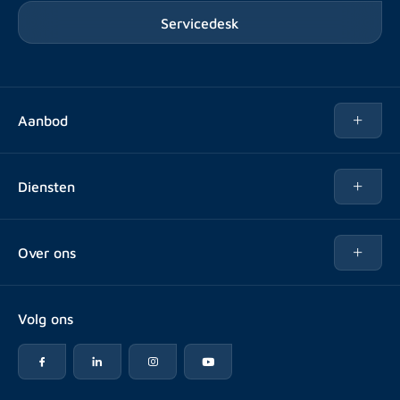
Servicedesk
Aanbod
Te huur
Diensten
Te koop
Kopen
Over ons
Verhuren
Over Rotsvast
Verkopen voor Vastgoedbeheerder
Volg ons
Veelgestelde vragen
Vastgoedbeheer
Reviews
Advies