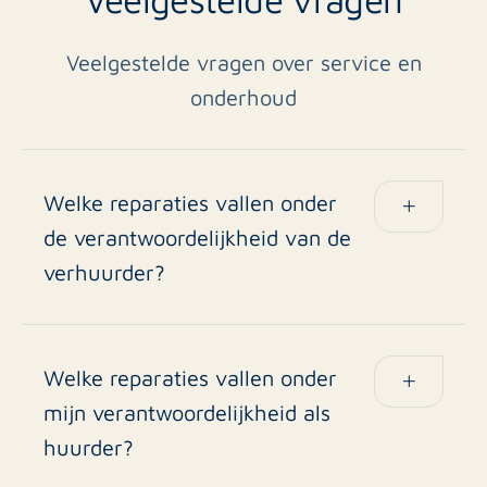
Veelgestelde vragen over service en
onderhoud
Welke reparaties vallen onder
de verantwoordelijkheid van de
verhuurder?
Groot onderhoud en gebreken die buiten de
invloed van de huurder vallen, zoals lekkages in
het dak, CV-ketelstoringen en structurele schade
Welke reparaties vallen onder
aan de woning.
mijn verantwoordelijkheid als
huurder?