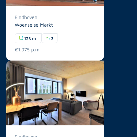
Eindhoven
Woenselse Markt
123 m²
3
€1.975 p.m.
Eindhoven