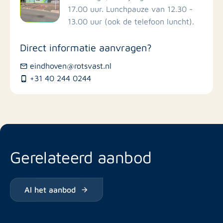
17.00 uur. Lunchpauze van 12.30 -
13.00 uur (ook de telefoon luncht).
Winkels
Direct informatie aanvragen?
Busstations
eindhoven@rotsvast.nl
+31 40 244 0244
Restaurants
Gerelateerd aanbod
Al het aanbod