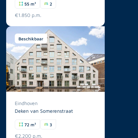
55 m²
2
€1.850 p.m.
Beschikbaar
Eindhoven
Deken van Somerenstraat
72 m²
3
€2.200 p.m.