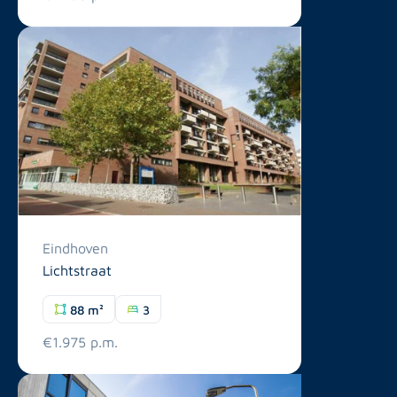
Eindhoven
Lichtstraat
88 m²
3
€1.975 p.m.