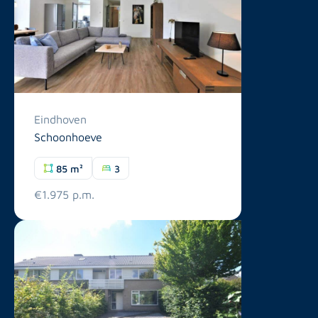
Eindhoven
Schoonhoeve
85 m²
3
€1.975 p.m.