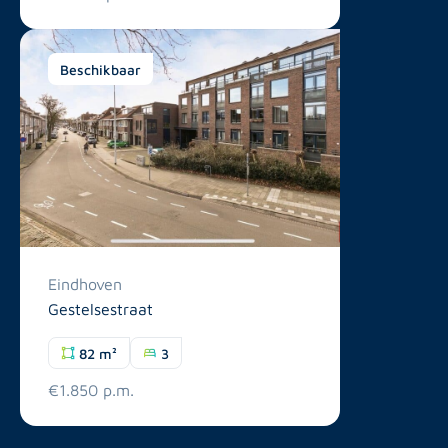
Beschikbaar
Eindhoven
Gestelsestraat
82 m²
3
€1.850 p.m.