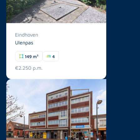
Eindhoven
Ulenpas
149 m²
4
€2.250 p.m.