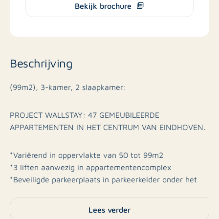
Bekijk brochure
Beschrijving
(99m2), 3-kamer, 2 slaapkamer:
PROJECT WALLSTAY: 47 GEMEUBILEERDE
APPARTEMENTEN IN HET CENTRUM VAN EINDHOVEN.
*Variërend in oppervlakte van 50 tot 99m2
*3 liften aanwezig in appartementencomplex
*Beveiligde parkeerplaats in parkeerkelder onder het
gebouw (tegen meerprijs)
*Fitnessruimte v.v. apparatuur
Lees verder
*Wallstay cafe met poolbiljart