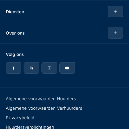
Te huur
Diensten
Te koop
Kopen
Over ons
Verhuren
Over Rotsvast
Verkopen voor Vastgoedbeheerder
Volg ons
Veelgestelde vragen
Vastgoedbeheer
Reviews
Advies
Werken bij
Huurpuntentelling
Vestigingen & contact
Expats
Algemene voorwaarden Huurders
Artikelen
Algemene voorwaarden Verhuurders
Energielabel
Privacybeleid
Huurdersverplichtingen