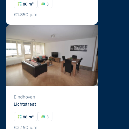
86 m²
3
€1.850 p.m.
Eindhoven
Lichtstraat
88 m²
3
€2.150 p.m.