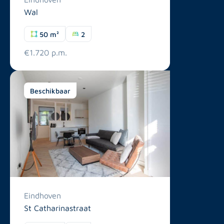
Wal
50 m²
2
€1.720 p.m.
Beschikbaar
Eindhoven
St Catharinastraat