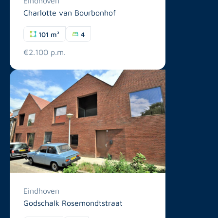
Eindhoven
Charlotte van Bourbonhof
101 m²
4
€2.100 p.m.
Eindhoven
Godschalk Rosemondtstraat