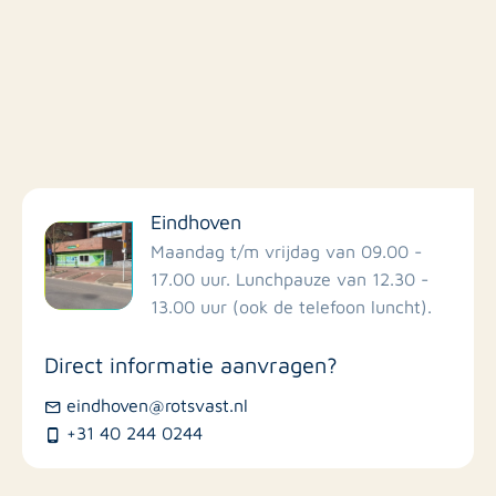
Filter op faciliteiten
Eindhoven
Scholen
Maandag t/m vrijdag van 09.00 -
17.00 uur. Lunchpauze van 12.30 -
13.00 uur (ook de telefoon luncht).
Winkels
Direct informatie aanvragen?
Busstations
eindhoven@rotsvast.nl
+31 40 244 0244
Restaurants