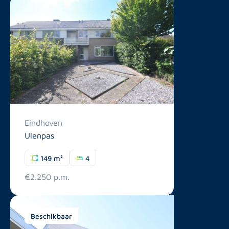
Eindhoven
Ulenpas
149 m²
4
€2.250 p.m.
Beschikbaar