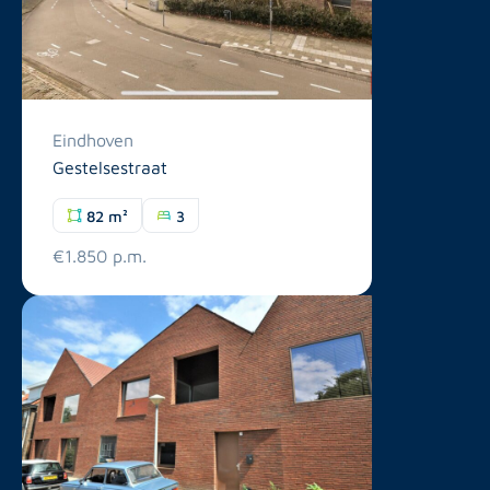
Eindhoven
Gestelsestraat
82 m²
3
€1.850 p.m.