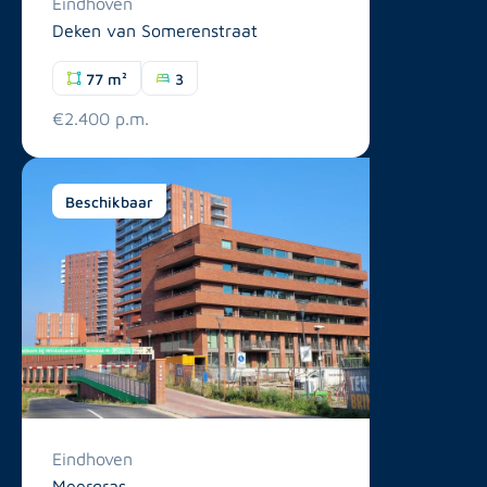
Eindhoven
Deken van Somerenstraat
77 m²
3
€2.400 p.m.
Beschikbaar
Eindhoven
Meergras