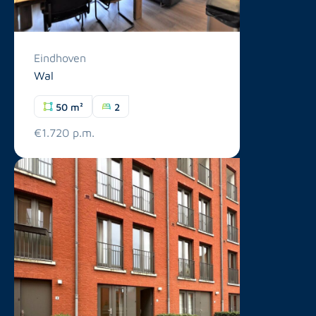
Eindhoven
Wal
50 m²
2
€1.720 p.m.