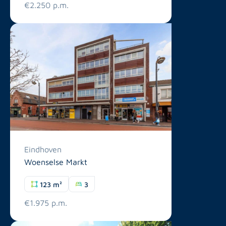
€2.250 p.m.
Eindhoven
Woenselse Markt
123 m²
3
€1.975 p.m.