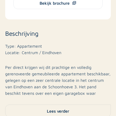
Bekijk brochure
Beschrijving
Type: Appartement
Locatie: Centrum / Eindhoven
Per direct krijgen wij dit prachtige en volledig
gerenoveerde gemeubileerde appartement beschikbaar,
gelegen op een zeer centrale locatie in het centrum
van Eindhoven aan de Schoonhoeve 3. Het pand
beschikt tevens over een eigen garagebox waar
gemakkelijk een auto in past.
In de directe nabijheid van de woning treft u het
Lees verder
stadscentrum, diverse winkel- en eetgelegenheden,