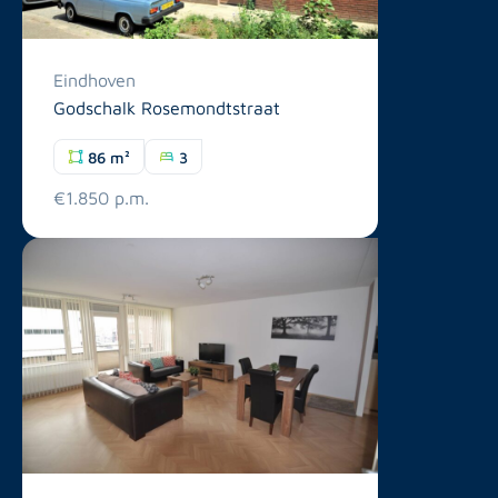
Eindhoven
Godschalk Rosemondtstraat
86 m²
3
€1.850 p.m.