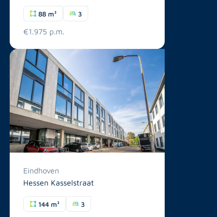
88 m²
3
€1.975 p.m.
Eindhoven
Hessen Kasselstraat
144 m²
3