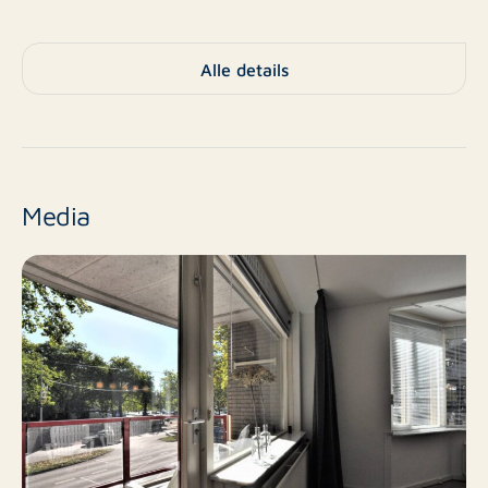
Televisie
Niet inbegrepen
Er zijn een ruime slaapkamer en een kleedkamer met
daarin een grote kledingkast.
€2.500
Borg
Alle details
Individueel toilet met daarnaast de badkamer, welke
A
Energielabel
voorzien is van een douchecabine, ligbad en wastafel
met spiegel.
Appartement,
Portiekflat,
Type
Media
Huurperiode is minimaal 12 maanden.
Appartement
De woning is beschikbaar voor maximaal 2 (volwassen)
personen, en biedt geen ruimte voor kinderen.
Nee
Nieuwbouw
Huurprijs is inclusief servicekosten en garagebox,
Bestaande bouw
Eindniveau
echter exclusief kosten voor gas-, water- en
elektraverbruik, TV + internet en gemeentelijke
3
Aantal kamers
belastingen.
2
Aantal slaapkamers