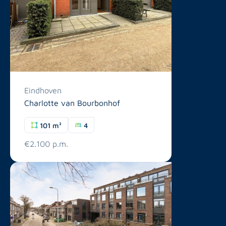
Eindhoven
Charlotte van Bourbonhof
101 m²
4
€2.100 p.m.