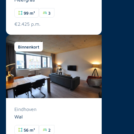
99 m²
3
€2.425 p.m.
Binnenkort
Eindhoven
Wal
56 m²
2