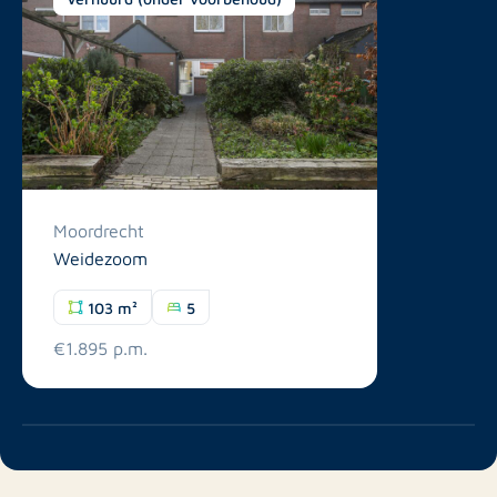
Moordrecht
Weidezoom
103 m²
5
€1.895 p.m.