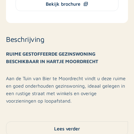
Bekijk brochure
Beschrijving
RUIME GESTOFFEERDE GEZINSWONING
BESCHIKBAAR IN HARTJE MOORDRECHT
Aan de Tuin van Bier te Moordrecht vindt u deze ruime
en goed onderhouden gezinswoning, ideaal gelegen in
een rustige straat met winkels en overige
voorzieningen op loopafstand.
Bij binnenkomst in de woning betreedt u de ruime hal,
welke toegang biedt tot het separate toilet en de trap
Lees verder
naar boven. Vanuit de hal bereikt u de royale