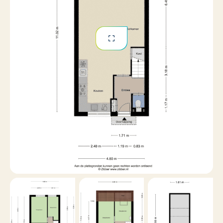
Naam huurder(s)
Toelichting samenstelling gezelschap
Bruto jaarinkomen huurder(s)
Reacties welke niet aan deze eisen voldoen worden
niet in behandeling genomen.
Uitnodiging op volgorde van binnenkomende mail en
voor een bezichtigingsronde geldt: vol=vol
Na bezichtiging wordt gescreend op inkomen en
betrouwbaarheid in diverse (openbare) registers.
Huurder dient deze screening volledig en succesvol te
doorlopen en af te ronden met 5 sterren, de beste
score in onze screeningstool (Properize). De keuze om
de woning aan kandidaten te verhuren is geheel aan