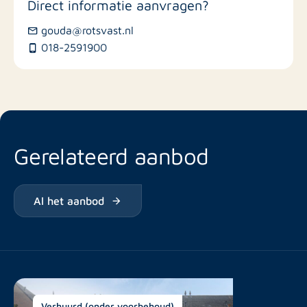
Direct informatie aanvragen?
Busstations
gouda@rotsvast.nl
018-2591900
Restaurants
Gerelateerd aanbod
Al het aanbod
Verhuurd (onder voorbehoud)