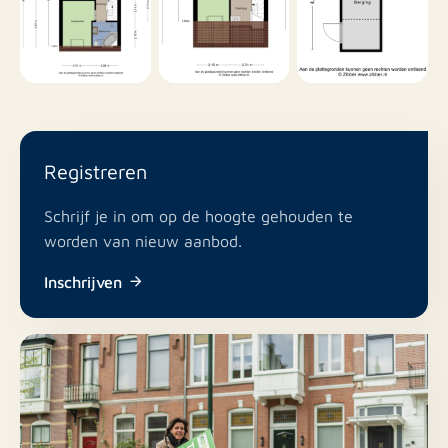
eigenaar woning. Indien meerdere kandidaten de
screening succesvol doorlopen, wordt de keuze
gebaseerd op zowel inkomen, screening als persoonlijke
situatie huurder. U heeft als huurder de mogelijkheid
uw persoonlijke situatie toe te lichten tijdens de
screening.
Registreren
Kandidaten die de woning niet krijgen toegewezen na
Schrijf je in om op de hoogte gehouden te
screening, hebben het recht op nadere uitleg en
worden van nieuw aanbod.
uiteraard kunnen zij het screeningsrapport inzien.
Inschrijven
LET OP: Rotsvast behartigt de belangen van eigenaar,
welke belang heeft bij verhuur per beschikbare datum.
Bij een volledig doorlopen screening zal Rotsvast een
dossier direct voorstellen aan eigenaar. Indien een
dossier reeds is geaccepteerd, worden dossiers die
hierna volledig binnenkomen niet meer meegenomen in