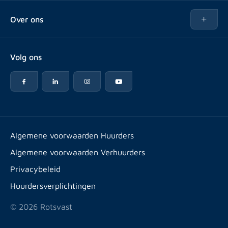
Kopen
Over ons
Verhuren
Over Rotsvast
Verkopen voor Vastgoedbeheerder
Volg ons
Veelgestelde vragen
Vastgoedbeheer
Reviews
Advies
Werken bij
Huurpuntentelling
Vestigingen & contact
Expats
Algemene voorwaarden Huurders
Artikelen
Algemene voorwaarden Verhuurders
Energielabel
Privacybeleid
Huurdersverplichtingen
© 2026 Rotsvast