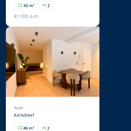
30 m²
2
€1.100 p.m.
Axel
Kerkdreef
46 m²
2