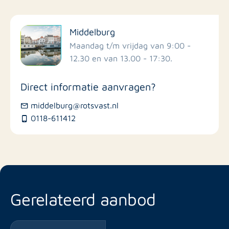
Filter op faciliteiten
Middelburg
Scholen
Maandag t/m vrijdag van 9:00 -
12.30 en van 13.00 - 17:30.
Winkels
Direct informatie aanvragen?
Busstations
middelburg@rotsvast.nl
0118-611412
Restaurants
Gerelateerd aanbod