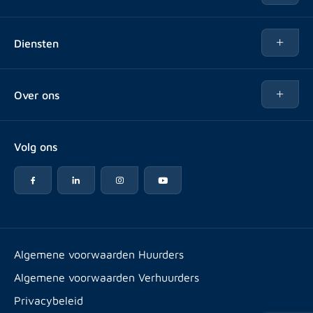
Te huur
Diensten
Te koop
Kopen
Over ons
Verhuren
Over Rotsvast
Verkopen voor Vastgoedbeheerder
Volg ons
Veelgestelde vragen
Vastgoedbeheer
Reviews
Advies
Werken bij
Huurpuntentelling
Vestigingen & contact
Expats
Algemene voorwaarden Huurders
Artikelen
Algemene voorwaarden Verhuurders
Energielabel
Privacybeleid