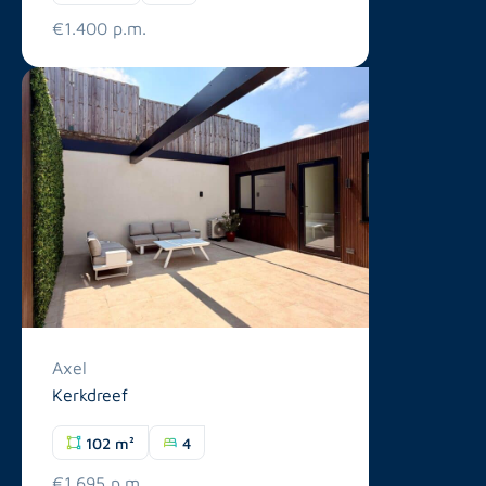
€1.400 p.m.
Axel
Kerkdreef
102 m²
4
€1.695 p.m.