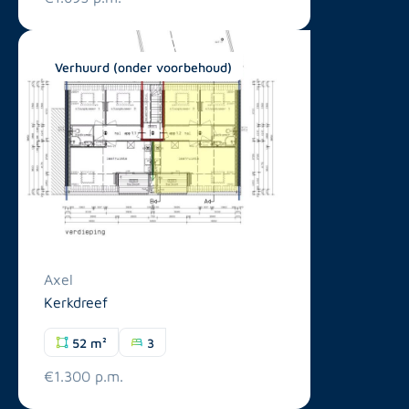
Verhuurd (onder voorbehoud)
Axel
Kerkdreef
52 m²
3
€1.300 p.m.