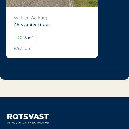
Wijk en Aalburg
Chrysantenstraat
18 m²
€97 p.m.