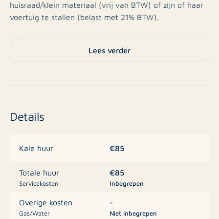
huisraad/klein materiaal (vrij van BTW) of zijn of haar
voertuig te stallen (belast met 21% BTW).
Wacht niet langer en grijp deze kans om uw
Lees verder
parkeergelegenheid of opslagbox te regelen op een
uitstekende locatie! Neem vandaag nog contact met
ons op via het kantoor van Rotsvast Delft,
delft@rotsvast.nl / 015-2158010 voor meer informatie.
Details
€85
Kale huur
€85
Totale huur
Servicekosten
Inbegrepen
-
Overige kosten
Gas/Water
Niet inbegrepen