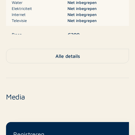
Water
Niet inbegrepen
Elektriciteit
Niet inbegrepen
Internet
Niet inbegrepen
Televisie
Niet inbegrepen
€200
Borg
Parkeergelegenheid,
Type
Alle details
Garage
Nee
Nieuwbouw
Bestaande bouw
Eindniveau
Media
16 m²
Oppervlakte
Nee
Balkon
Registreren