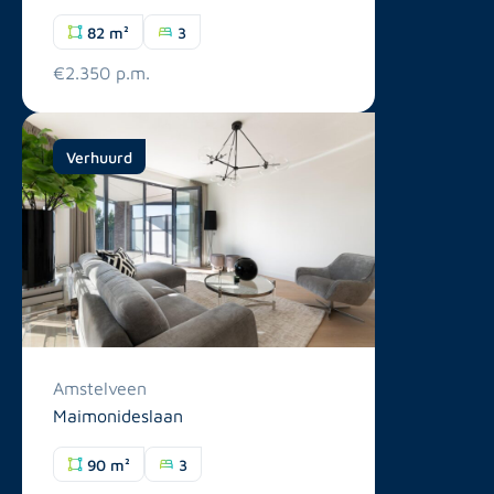
82 m²
3
€2.350 p.m.
Verhuurd
Amstelveen
Maimonideslaan
90 m²
3