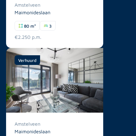
Amstelveen
Maimonideslaan
80 m²
3
€2.250 p.m.
Verhuurd
Amstelveen
Maimonideslaan