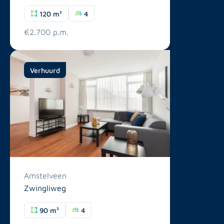
120 m²
4
€2.700 p.m.
Verhuurd
Amstelveen
Zwingliweg
90 m²
4