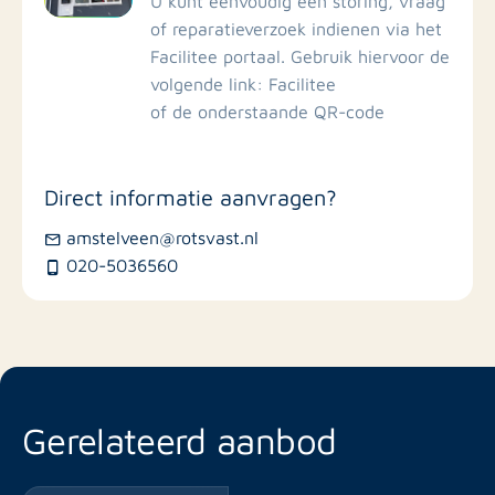
U kunt eenvoudig een storing, vraag
Restaurants
of reparatieverzoek indienen via het
Facilitee portaal. Gebruik hiervoor de
volgende link: Facilitee
of de onderstaande QR-code
Direct informatie aanvragen?
amstelveen@rotsvast.nl
020-5036560
Gerelateerd aanbod