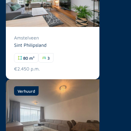
Amstelveen
Sint Philipsland
80 m²
3
€2.450 p.m.
Verhuurd