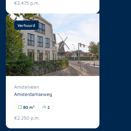
€2.475 p.m.
Verhuurd
Amstelveen
Amsterdamseweg
80 m²
2
€2.250 p.m.