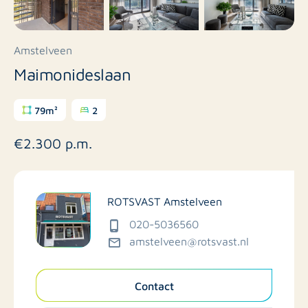
Amstelveen
Maimonideslaan
79m²
2
€2.300 p.m.
ROTSVAST Amstelveen
020-5036560
amstelveen@rotsvast.nl
Contact