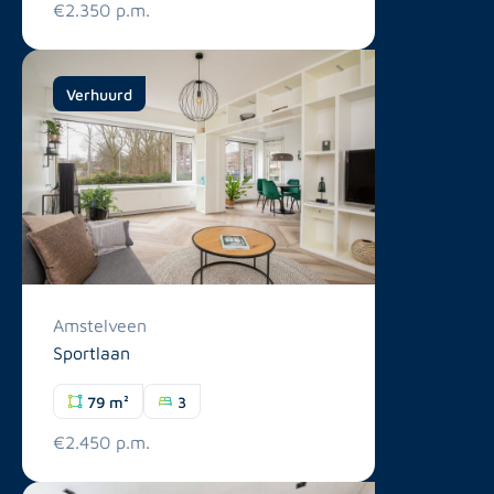
€2.350 p.m.
Verhuurd
Amstelveen
Sportlaan
79 m²
3
€2.450 p.m.