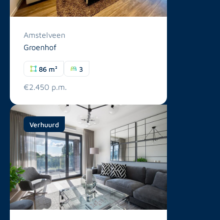
Amstelveen
Groenhof
86 m²
3
€2.450 p.m.
Verhuurd