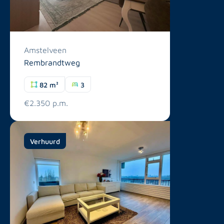
Amstelveen
Rembrandtweg
82 m²
3
€2.350 p.m.
Verhuurd