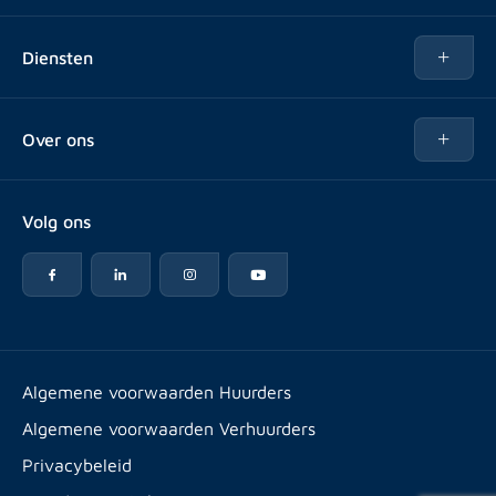
Te huur
Diensten
Te koop
Kopen
Over ons
Verhuren
Over Rotsvast
Verkopen voor Vastgoedbeheerder
Volg ons
Veelgestelde vragen
Vastgoedbeheer
Reviews
Advies
Werken bij
Huurpuntentelling
Vestigingen & contact
Expats
Algemene voorwaarden Huurders
Artikelen
Algemene voorwaarden Verhuurders
Energielabel
Privacybeleid