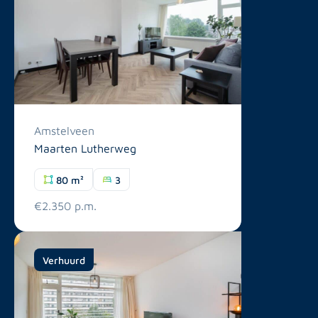
Amstelveen
Maarten Lutherweg
80 m²
3
€2.350 p.m.
Verhuurd