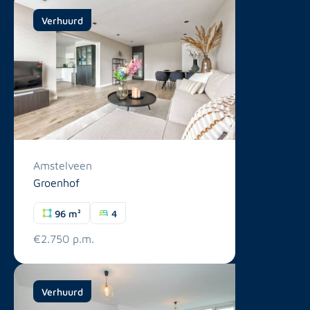
Verhuurd
Amstelveen
Groenhof
96 m²
4
€2.750 p.m.
Verhuurd