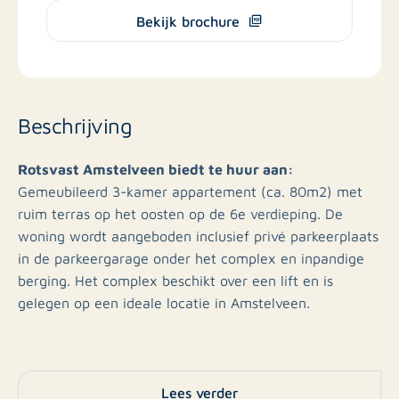
Bekijk brochure
Beschrijving
Rotsvast Amstelveen biedt te huur aan:
Gemeubileerd 3-kamer appartement (ca. 80m2) met
ruim terras op het oosten op de 6e verdieping. De
woning wordt aangeboden inclusief privé parkeerplaats
in de parkeergarage onder het complex en inpandige
berging. Het complex beschikt over een lift en is
gelegen op een ideale locatie in Amstelveen.
Ligging:
Aan de ene kant vind je het levendige Stadshart van
Lees verder
Amstelveen en winkelcentrum Groenhof is op