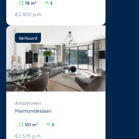
78 m²
3
€2.400 p.m.
Verhuurd
Amstelveen
Maimonideslaan
101 m²
3
€2.575 p.m.