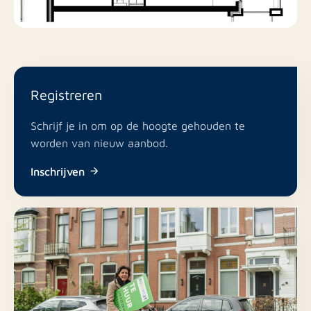
- Beschikbaar vanaf 9 maart 2026
Financieel:
- Huurprijs: €2.300,- p/m (excl. nutsvoorzieningen, incl.
privé parkeerplaats)
Registreren
- Servicekosten: €95,- p/m
- Waarborgsom: 2 maanden (kale) huur
Schrijf je in om op de hoogte gehouden te
worden van nieuw aanbod.
Bij interesse en/of voor meer informatie kan er
Inschrijven
vrijblijvend contact worden opgenomen met ons
kantoor in Amstelveen via:
T: +31(0)20 503 65 60
E: amstelveen@rotsvast.nl
W: https://www.rotsvast.nl/
Onze voorwaarden zijn van toepassing