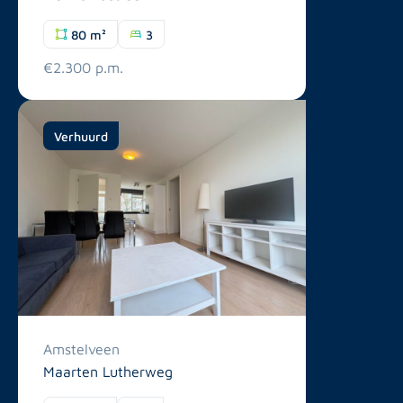
80 m²
3
€2.300 p.m.
Verhuurd
Amstelveen
Maarten Lutherweg