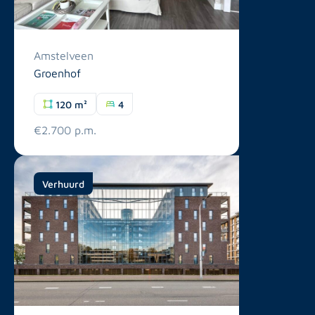
Amstelveen
Groenhof
120 m²
4
€2.700 p.m.
Verhuurd