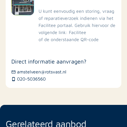
U kunt eenvoudig een storing, vraag
Restaurants
of reparatieverzoek indienen via het
Facilitee portaal. Gebruik hiervoor de
volgende link: Facilitee
of de onderstaande QR-code
Direct informatie aanvragen?
amstelveen@rotsvast.nl
020-5036560
Gerelateerd aanbod