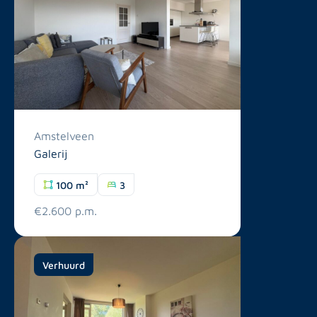
Amstelveen
Galerij
100 m²
3
€2.600 p.m.
Verhuurd