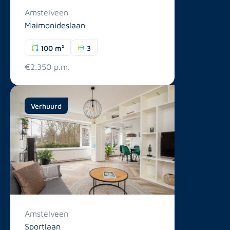
Amstelveen
Maimonideslaan
100 m²
3
€2.350 p.m.
Verhuurd
Amstelveen
Sportlaan