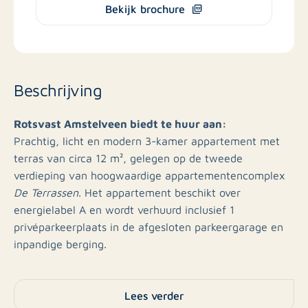
Bekijk brochure
Beschrijving
Rotsvast Amstelveen biedt te huur aan:
Prachtig, licht en modern 3-kamer appartement met
terras van circa 12 m², gelegen op de tweede
verdieping van hoogwaardige appartementencomplex
De Terrassen
. Het appartement beschikt over
energielabel A en wordt verhuurd inclusief 1
privéparkeerplaats in de afgesloten parkeergarage en
inpandige berging.
*Foto's zijn ter impressie van een modelwoning.
Lees verder
Appartement wordt kaal aangeboden; excl. vloer-,