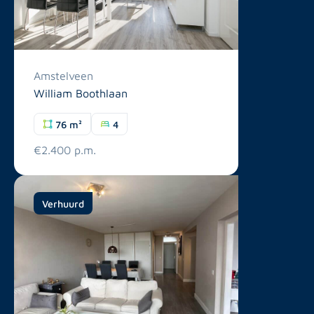
Amstelveen
William Boothlaan
76 m²
4
€2.400 p.m.
Verhuurd