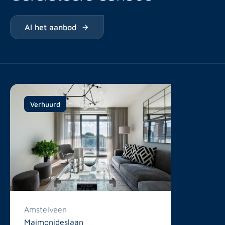
Al het aanbod
Verhuurd
Amstelveen
Maimonideslaan