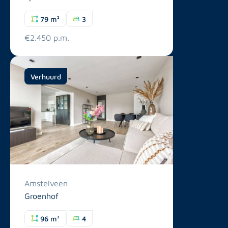
79 m²
3
€2.450 p.m.
Verhuurd
Amstelveen
Groenhof
96 m²
4