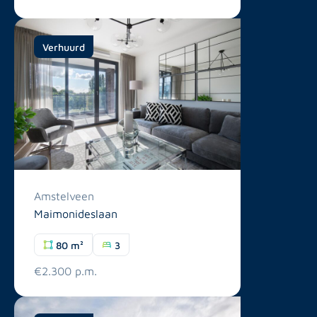
Verhuurd
Amstelveen
Maimonideslaan
80 m²
3
€2.300 p.m.