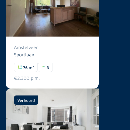
Amstelveen
Sportlaan
76 m²
3
€2.300 p.m.
Verhuurd