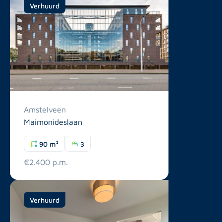
Verhuurd
Amstelveen
Maimonideslaan
90 m²
3
€2.400 p.m.
Verhuurd