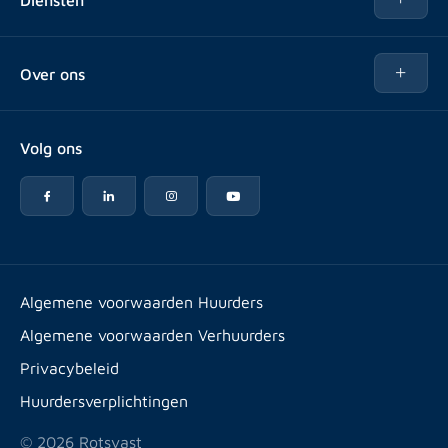
Te koop
Kopen
Over ons
Verhuren
Over Rotsvast
Verkopen voor Vastgoedbeheerder
Volg ons
Veelgestelde vragen
Vastgoedbeheer
Reviews
Advies
Werken bij
Huurpuntentelling
Vestigingen & contact
Expats
Algemene voorwaarden Huurders
Artikelen
Algemene voorwaarden Verhuurders
Energielabel
Privacybeleid
Huurdersverplichtingen
© 2026 Rotsvast