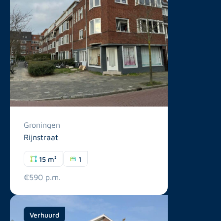
Groningen
Rijnstraat
15 m²
1
€590 p.m.
Verhuurd