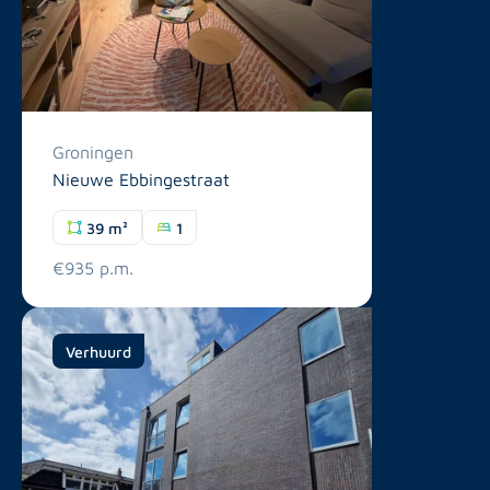
Groningen
Nieuwe Ebbingestraat
39 m²
1
€935 p.m.
Verhuurd