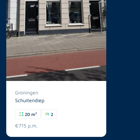
Groningen
Schuitendiep
20 m²
2
€715 p.m.