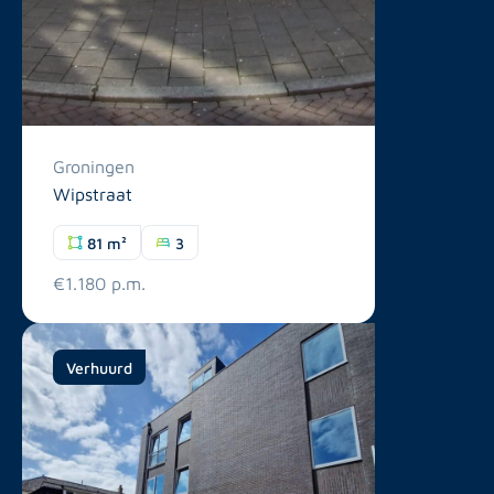
Groningen
Wipstraat
81 m²
3
€1.180 p.m.
Verhuurd