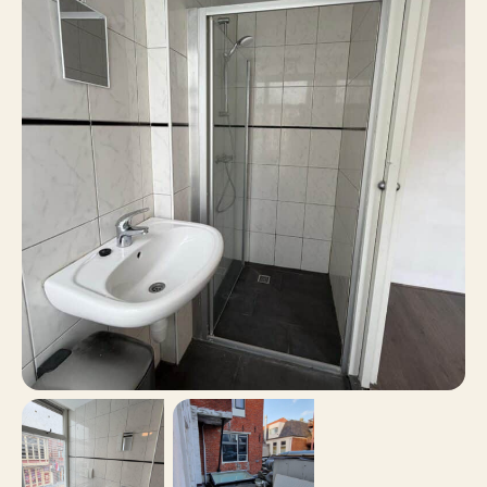
15 m²
Oppervlakte
Nee
Balkon
Nee
Dakterras
Betaald parkeren,
Parkeren
Parkeervergunningen
Nee
Inclusief BTW
Nee
Roken
Nee
Huisdieren toegestaan