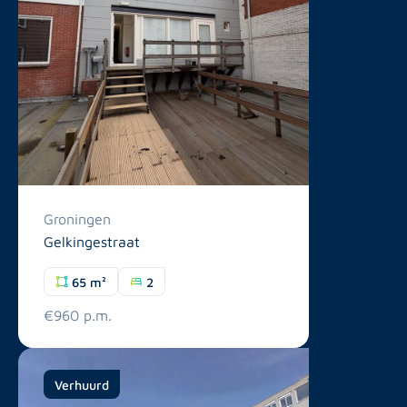
Groningen
Gelkingestraat
65 m²
2
€960 p.m.
Verhuurd