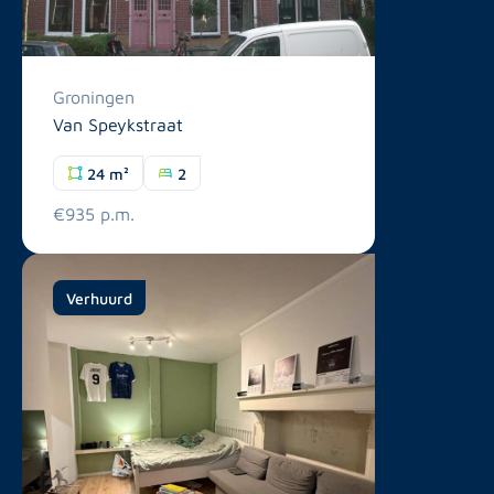
Groningen
Van Speykstraat
24 m²
2
€935 p.m.
Verhuurd