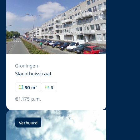
Groningen
Slachthuisstraat
90 m²
3
€1.175 p.m.
Verhuurd