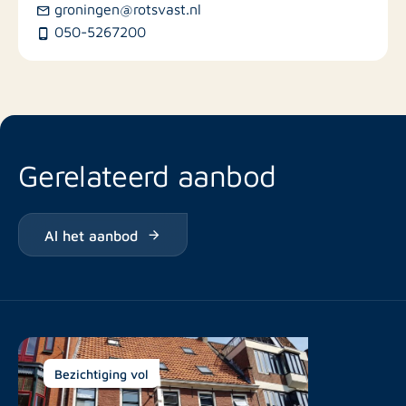
Busstations
groningen@rotsvast.nl
050-5267200
Restaurants
Gerelateerd aanbod
Al het aanbod
Bezichtiging vol