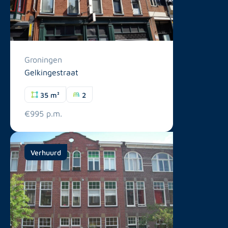
Groningen
Gelkingestraat
35 m²
2
€995 p.m.
Verhuurd