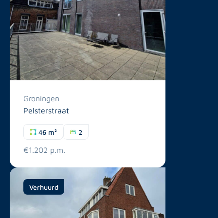
Groningen
Pelsterstraat
46 m²
2
€1.202 p.m.
Verhuurd