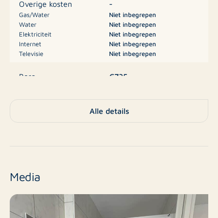
-
Overige kosten
Gas/Water
Niet inbegrepen
Financieel:
Water
Niet inbegrepen
Elektriciteit
Niet inbegrepen
- Kale huurprijs: €620,00
Internet
Niet inbegrepen
- Voorschot servicekosten: €115,00
Televisie
Niet inbegrepen
- Borg: gelijk aan één maandhuur à €735,00
€735
Borg
Appartement, Studio,
Type
Alle details
Appartement
Nee
Nieuwbouw
Bestaande bouw
Eindniveau
Media
1
Aantal kamers