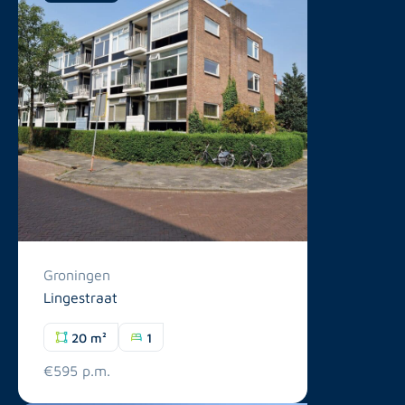
Groningen
Lingestraat
20 m²
1
€595 p.m.