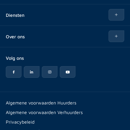
Te huur
Diensten
Te koop
Kopen
Over ons
Verhuren
Over Rotsvast
Verkopen voor Vastgoedbeheerder
Volg ons
Veelgestelde vragen
Vastgoedbeheer
Reviews
Advies
Werken bij
Huurpuntentelling
Vestigingen & contact
Expats
Algemene voorwaarden Huurders
Artikelen
Algemene voorwaarden Verhuurders
Energielabel
Privacybeleid