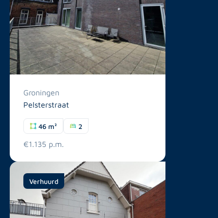
Groningen
Pelsterstraat
46 m²
2
€1.135 p.m.
Verhuurd