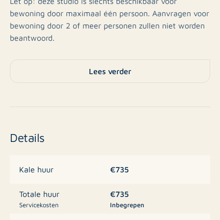
Let op: deze studio is slechts beschikbaar voor
bewoning door maximaal één persoon. Aanvragen voor
bewoning door 2 of meer personen zullen niet worden
beantwoord.
Indeling:
Lees verder
Gezamenlijk trappenhuis (7 studio's), 1e verdieping,
entree, kamer met kitchenette voorzien van een
kookplaat met koelkast en kastruimte met toegang tot
de badkamer, voorzien van wastafel, toilet en douche.
Details
Bijzonderheden:
- Gunstig gelegen op 1 minuut loopafstand van de
Grote Markt
€735
Kale huur
- Aanvraag huurtoeslag mogelijk
- Zelfstandige studio
€735
Totale huur
- Ideaal voor studenten RUG, Hanze, Zernike complex
Servicekosten
Inbegrepen
en expats