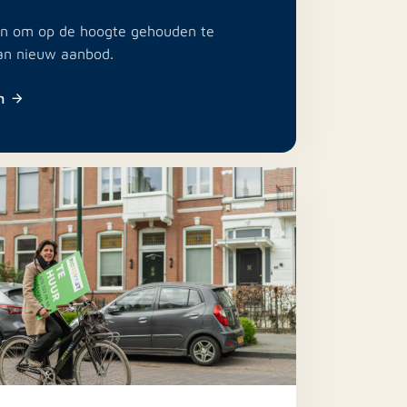
e in om op de hoogte gehouden te
an nieuw aanbod.
n