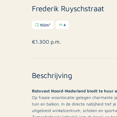
Frederik Ruyschstraat
102m²
4
€1.300 p.m.
Beschrijving
Rotsvast Noord-Nederland biedt te huur 
Op fraaie woonlocatie gelegen charmante j
tuin en balkon. In de directe nabijheid tref j
uitgebreid winkelcentrum, scholen en sportve
Zamenhofpark' letterlijk 'om de hoek' en ben