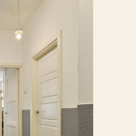
an er vrijblijvend contact worden
02 m²
n via:
a
Nee
etaald parkeren,
arkeervergunningen, Openbaar
arkeren
a
Nee
Nee