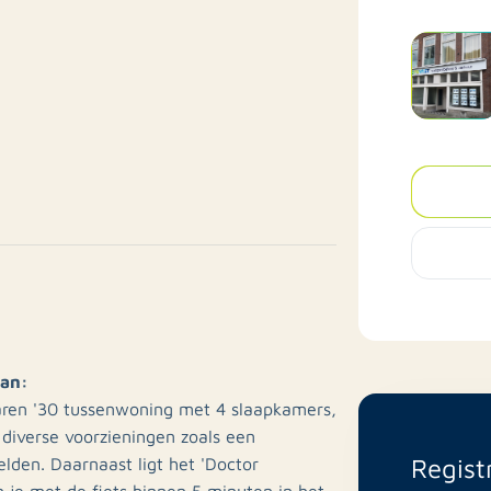
aan:
aren '30 tussenwoning met 4 slaapkamers,
e diverse voorzieningen zoals een
Regist
lden. Daarnaast ligt het 'Doctor
 je met de fiets binnen 5 minuten in het