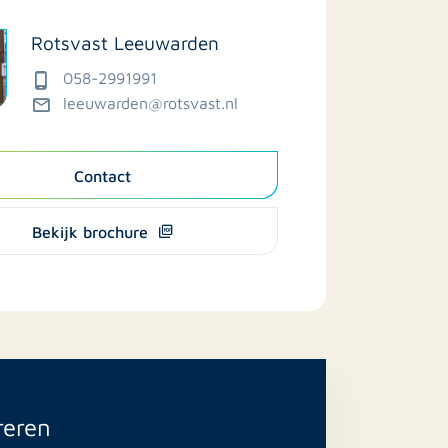
Rotsvast Leeuwarden
058-2991991
leeuwarden@rotsvast.nl
Contact
Bekijk brochure
reren