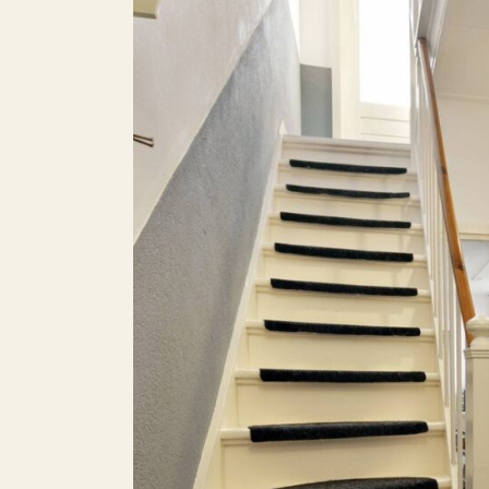
Bij interesse en/of voor meer informatie k
1
Oppervlakte
opgenomen met ons kantoor in Leeuwarde
T: +31(0)58 299 19 91
J
Balkon
E: leeuwarden@rotsvast.nl
W: https://www.rotsvast.nl/
Dakterras
Onze voorwaarden zijn van toepassing
B
P
Parkeren
p
J
Inclusief BTW
Roken
Huisdieren toegestaan