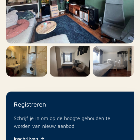
Nee
Balkon
Nee
Dakterras
Fietsenstalling, Op
afgesloten terrein,
Parkeervergunningen,
Parkeren
Op eigen terrein,
+2
Openbaar parkeren
Nee
Inclusief BTW
Nee
Roken
Registreren
In overleg
Schrijf je in om op de hoogte gehouden te
Huisdieren toegestaan
worden van nieuw aanbod.
Inschrijven