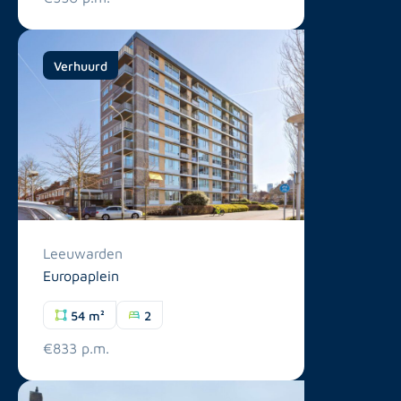
Verhuurd
Leeuwarden
Europaplein
54 m²
2
€833 p.m.