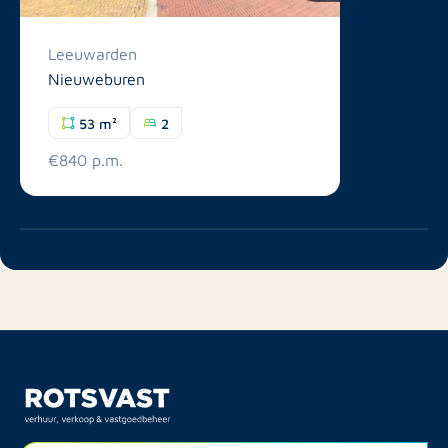
Leeuwarden
Nieuweburen
53 m²
2
€840 p.m.