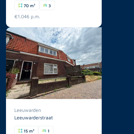
70 m²
3
€1.046 p.m.
Leeuwarden
Leeuwarderstraat
15 m²
1