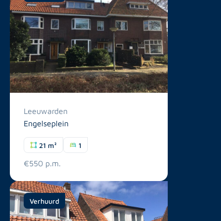
Leeuwarden
Engelseplein
21 m²
1
€550 p.m.
Verhuurd