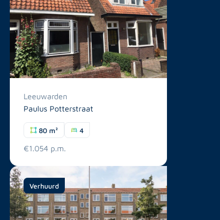
Leeuwarden
Paulus Potterstraat
80 m²
4
€1.054 p.m.
Verhuurd