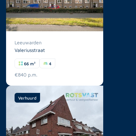
Leeuwarden
Valeriusstraat
66 m²
4
€840 p.m.
Verhuurd