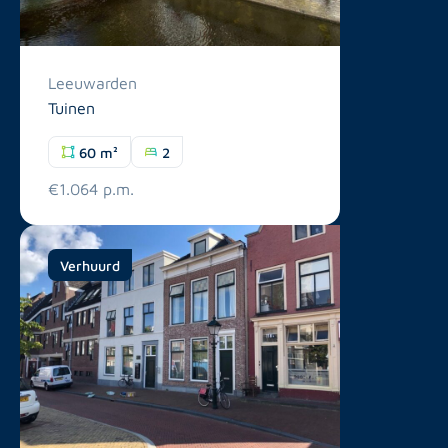
Leeuwarden
Tuinen
60 m²
2
€1.064 p.m.
Verhuurd