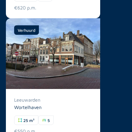
€620 p.m.
Verhuurd
Leeuwarden
Wortelhaven
25 m²
5
€550 p.m.