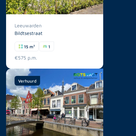
Leeuwarden
Bildtsestraat
15 m²
1
€575 p.m.
Verhuurd