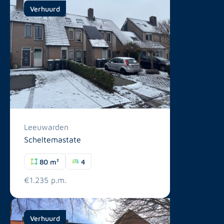
Verhuurd
Leeuwarden
Scheltemastate
80 m²
4
€1.235 p.m.
Verhuurd