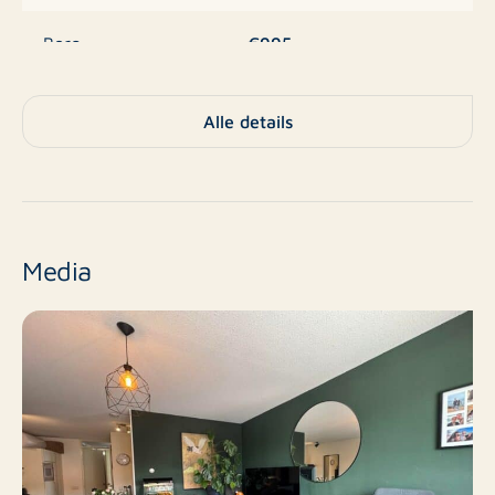
vrijblijvend contact worden opgenomen met ons
€995
Borg
kantoor in Leeuwarden via:
T: +31(0)58 299 19 91
Appartement,
E: leeuwarden@rotsvast.n
Type
Alle details
Galerijflat, Appartement
W: https://www.rotsvast.nl/
Nee
Nieuwbouw
Onze voorwaarden zijn van toepassing
Bestaande bouw
Eindniveau
Media
2
Aantal kamers
1
Aantal slaapkamers
50 m²
Oppervlakte