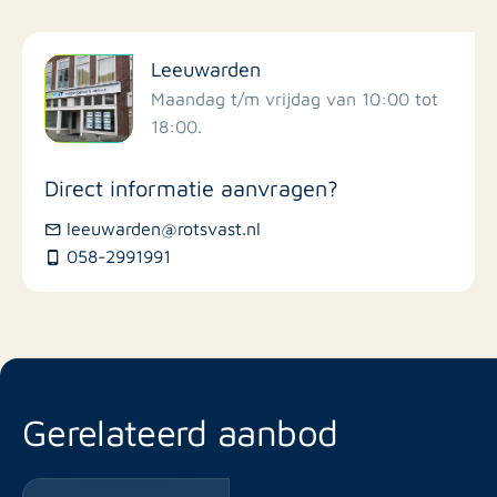
Filter op faciliteiten
Leeuwarden
Scholen
Maandag t/m vrijdag van 10:00 tot
18:00.
Winkels
Direct informatie aanvragen?
Busstations
leeuwarden@rotsvast.nl
058-2991991
Restaurants
Gerelateerd aanbod