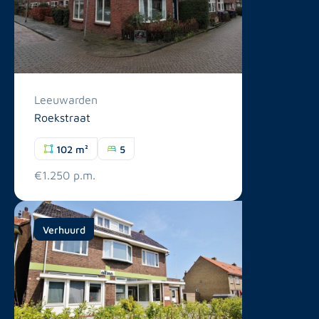
Leeuwarden
Roekstraat
102 m²
5
€1.250 p.m.
Verhuurd