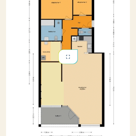
Beschikbaarheid:
Het appartement is per direct beschikbaar. Geef in je
reactie graag je gewenste startdatum door.
Contractvorm:
Er wordt een huurovereenkomst aangeboden voor
onbepaalde tijd. Een opzeggrond voor de verhuurder zal
worden opgenomen voor eigen gebruik / gebruik door
aanverwanten met uitzondering van het eerste jaar. De
wens van de verhuurder is om de woning voor vier/vijf
jaar te verhuren en er dan zelf te gaan wonen.
Huurprijs:
De huurprijs van de woning bedraagt € 1850,-
exclusief de bijdrage voor de VvE van € 50,- per
maand. GWL, internet en gemeentelijke belasting op