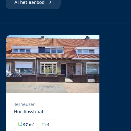
Al het aanbod
Terneuzen
Hondiusstraat
97 m²
4