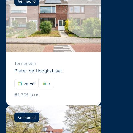
Verhuurd
Terneuzen
Pieter de Hooghstraat
78 m²
2
€1.395 p.m.
Verhuurd