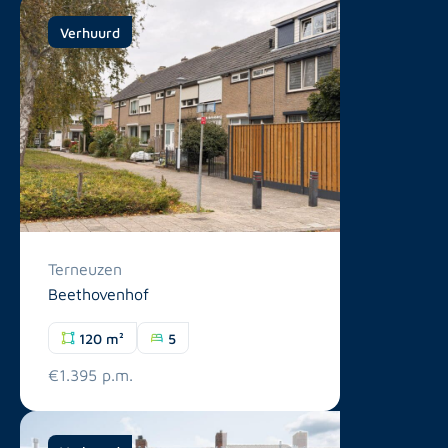
Verhuurd
Terneuzen
Beethovenhof
120 m²
5
€1.395 p.m.