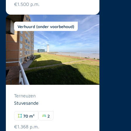
€1.500 p.m.
Verhuurd (onder voorbehoud)
Terneuzen
Stuvesande
70 m²
2
€1.368 p.m.