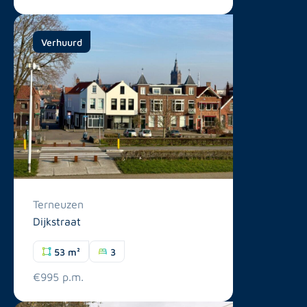
Verhuurd
Terneuzen
Dijkstraat
53 m²
3
€995 p.m.