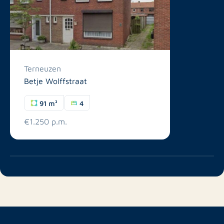
Terneuzen
Betje Wolffstraat
91 m²
4
€1.250 p.m.