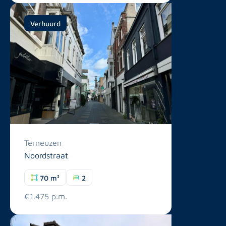
Verhuurd
Terneuzen
Noordstraat
70 m²
2
€1.475 p.m.