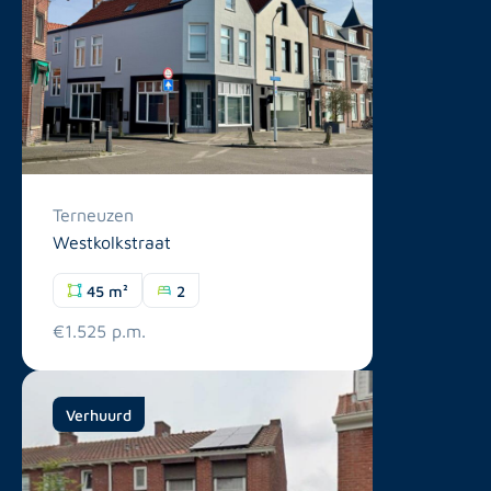
Terneuzen
Westkolkstraat
45 m²
2
€1.525 p.m.
Verhuurd