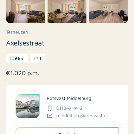
Terneuzen
Axelsestraat
61m²
1
€1.020 p.m.
Rotsvast Middelburg
0118-611412
middelburg@rotsvast.nl