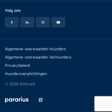
Over Rotsvast
Verkopen voor Vastgoedbeheerder
Volg ons
Veelgestelde vragen
Vastgoedbeheer
Reviews
Advies
Werken bij
Huurpuntentelling
Vestigingen & contact
Expats
Algemene voorwaarden Huurders
Artikelen
Algemene voorwaarden Verhuurders
Energielabel
Privacybeleid
Huurdersverplichtingen
© 2026 Rotsvast