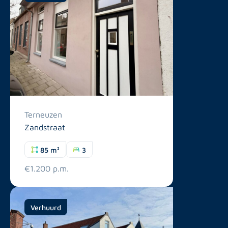
Terneuzen
Zandstraat
85 m²
3
€1.200 p.m.
Verhuurd