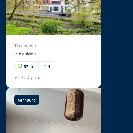
Terneuzen
Grenulaan
87 m²
4
€1.400 p.m.
Verhuurd