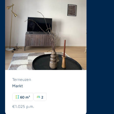
Terneuzen
Markt
60 m²
2
€1.025 p.m.