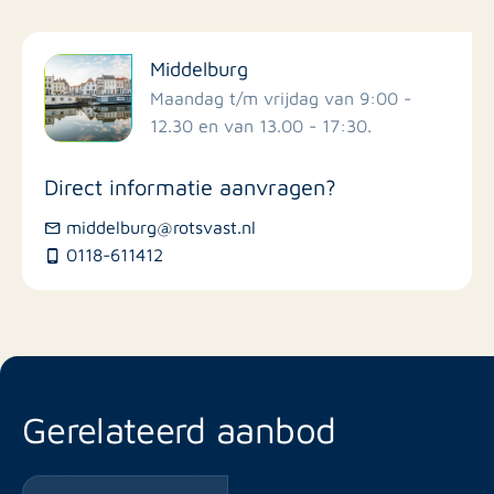
Filter op faciliteiten
Middelburg
Scholen
Maandag t/m vrijdag van 9:00 -
12.30 en van 13.00 - 17:30.
Winkels
Direct informatie aanvragen?
Busstations
middelburg@rotsvast.nl
0118-611412
Restaurants
Gerelateerd aanbod