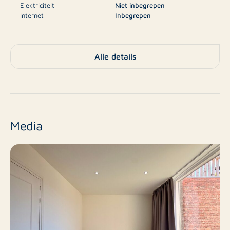
Elektriciteit
Niet inbegrepen
en voldoende kastruimte.
Internet
Inbegrepen
Televisie
Niet inbegrepen
De gezellige eetkamer is ingericht met een eettafel en
een zitgedeelte. Ook bevindt zich hier de koel-
€2.100
Borg
Alle details
vriescombinatie. Vanuit de eetkamer zijn zowel de
keuken als de badkamer bereikbaar.
E
Energielabel
De complete keuken is uitgerust met diverse
Appartement,
Type
inbouwapparatuur, een uitgebreide inventaris en
Benedenwoning
Media
beschikt daarnaast over een wasmachine en droger.
Nee
Nieuwbouw
De badkamer is modern afgewerkt en voorzien van een
wastafel en een comfortabele inloopdouche.
Bestaande bouw
Eindniveau
Vanuit de keuken heeft u toegang tot de zonnige,
2
Aantal kamers
onderhoudsvriendelijke achtertuin, een heerlijke plek
om buiten te genieten.