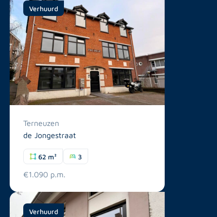
Verhuurd
Terneuzen
de Jongestraat
62 m²
3
€1.090 p.m.
Verhuurd