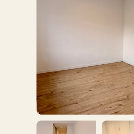
Heb je interesse in deze woning neem dan c
middelburg@rotsvast.nl
6
Oppervlakte
Balkon
Dakterras
P
Parkeren
t
Inclusief BTW
Roken
Huisdieren toegestaan