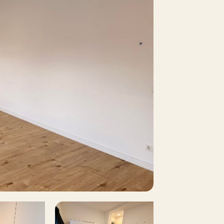
ontact met ons op via
2 m²
Nee
Nee
arkeervergunningen, Op eigen
errein
Nee
Nee
Nee