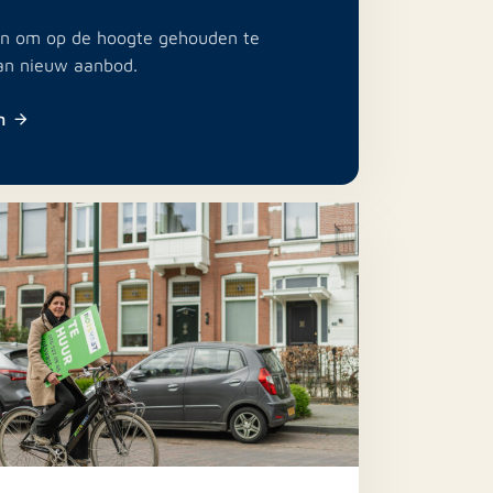
e in om op de hoogte gehouden te
an nieuw aanbod.
n