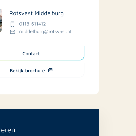
Rotsvast Middelburg
0118-611412
middelburg@rotsvast.nl
Contact
Bekijk brochure
reren