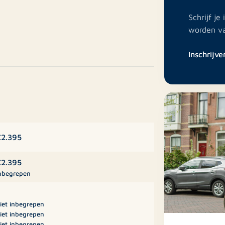
Schrijf j
worden v
 meer de Vlierboomstraat en het
ervoer met randstadrail 2 en 3 en bus
Inschrijve
 school of The Hague en sportverenigingen
tjes, toilet, trapkast. Woonkamer met
aan de achterzijde voorzien van diverse
2.395
2.395
nbegrepen
chterzijde waarvan een met een balkon.
oorzien van ligbad, douche en wastafel.
iet inbegrepen
iet inbegrepen
iet inbegrepen