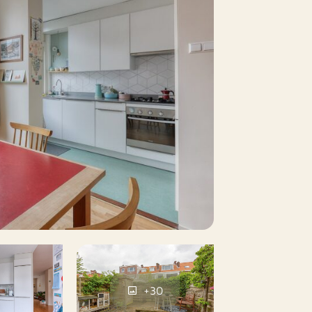
24 m²
a
Nee
arkeervergunningen
a
Nee
n overleg
+30