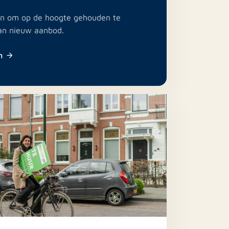
e in om op de hoogte gehouden te
an nieuw aanbod.
n