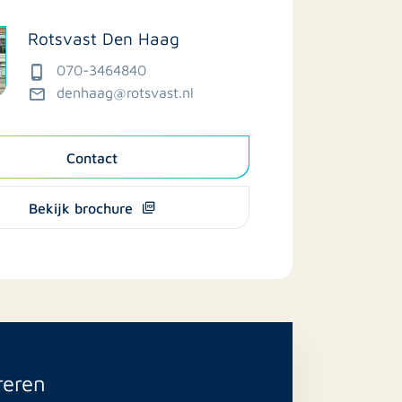
Rotsvast Den Haag
070-3464840
denhaag@rotsvast.nl
Contact
Bekijk brochure
reren