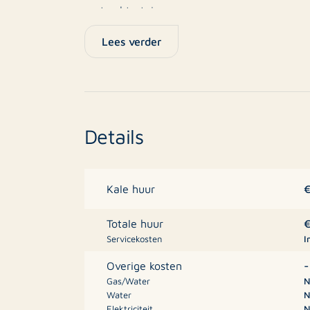
met achtertuin
Lees verder
Op loopafstand liggen de winkels van onder
winkelcentrum Savornin Lohman. Openbaar v
23, diverse scholen zoals The International
en niet te vergeten het strand.
Details
Indeling:
Entree; vestibule met nog de originele tegel
erker aan de voorzijde en half open keuken 
€
Kale huur
inbouw apparatuur en deur naar de tuin.
€
Totale huur
Servicekosten
I
1e etage: overloop, 2 slaapkamers aan de a
-
Overige kosten
3e slaapkamer aan de voorzijde. Badkamer v
Gas/Water
N
Water
N
Elektriciteit
N