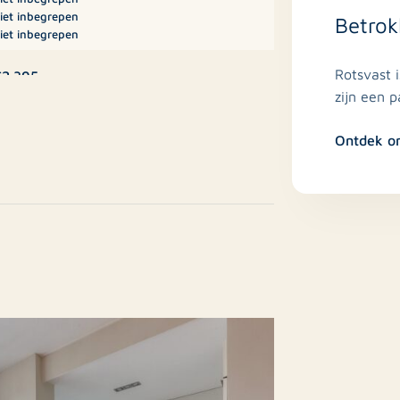
hine aansluiting en CV opstelling.
iet inbegrepen
Betrok
iet inbegrepen
Rotsvast 
2.395
zijn een 
D
Ontdek o
7
oonhuis, Eengezinswoning,
ussenwoning
Nee
estaande bouw
6