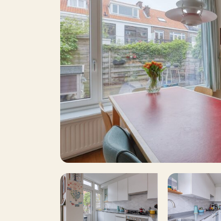
1
Oppervlakte
J
Balkon
Dakterras
P
Parkeren
J
Inclusief BTW
Roken
I
Huisdieren toegestaan