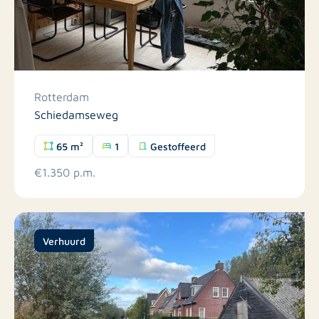
Rotterdam
Schiedamseweg
65 m²
1
Gestoffeerd
€1.350 p.m.
Verhuurd