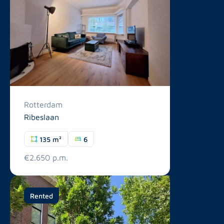
Rotterdam
Ribeslaan
135 m²
6
€2.650 p.m.
Rented