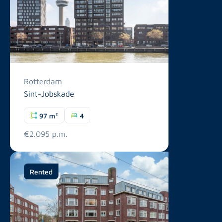
Rotterdam
Sint-Jobskade
97 m²
4
€2.095 p.m.
Rented