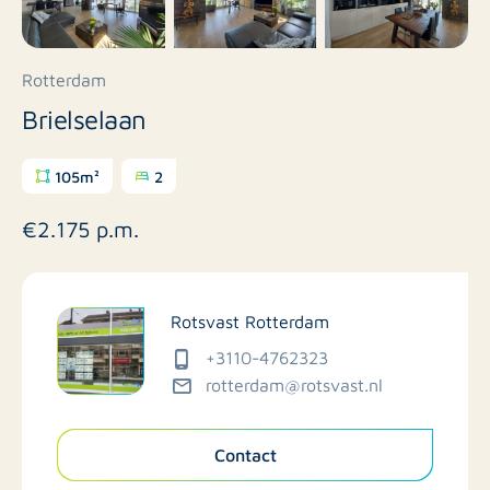
Rotterdam
Brielselaan
105m²
2
€2.175 p.m.
Rotsvast Rotterdam
+3110-4762323
rotterdam@rotsvast.nl
Contact