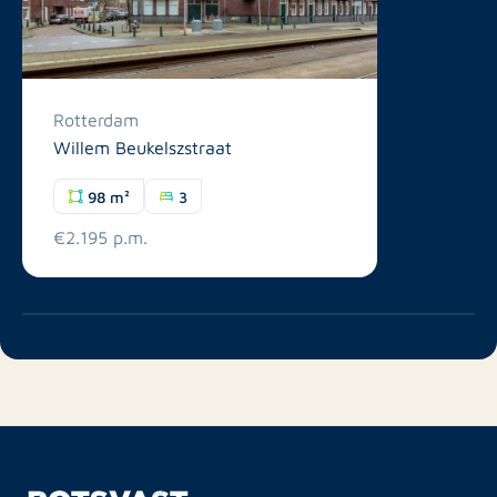
Rotterdam
Willem Beukelszstraat
98 m²
3
€2.195 p.m.