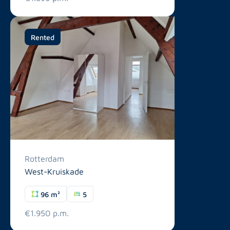
Rented
Rotterdam
West-Kruiskade
96 m²
5
€1.950 p.m.