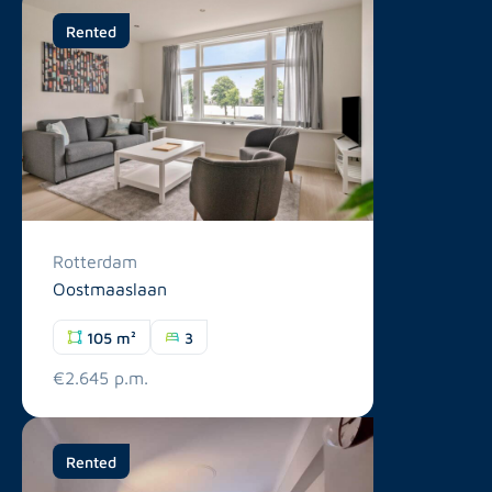
Rented
Rotterdam
Oostmaaslaan
105 m²
3
€2.645 p.m.
Rented