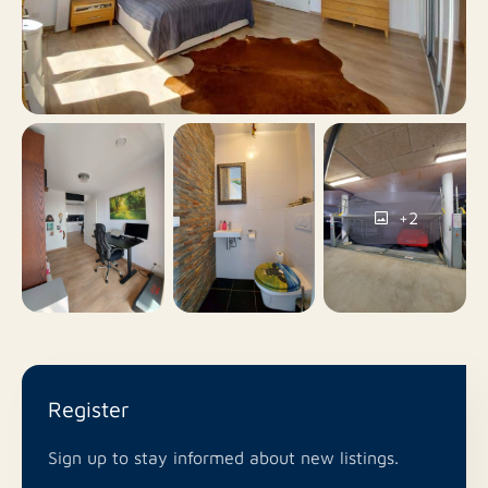
No
Balcony
No
Roof terrace
Parking garage
Parking
+2
Yes
Including VAT
No
Smoking
No
Pets allowed
Register
Sign up to stay informed about new listings.