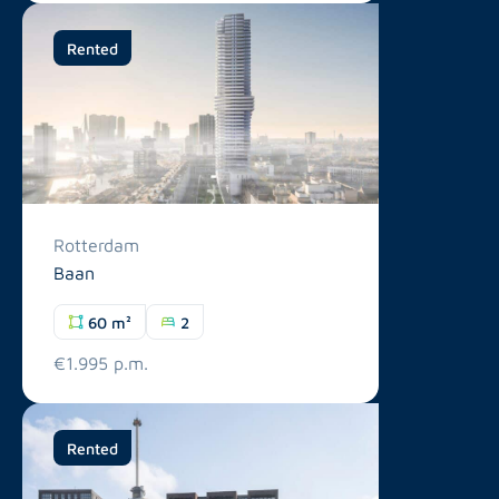
Rented
Rotterdam
Baan
60 m²
2
€1.995 p.m.
Rented