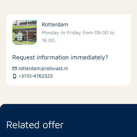
Filter by facilities
Rotterdam
Schools
Monday to Friday from 09:00 to
16:00.
Stores
Request information immediately?
Bus stations
rotterdam@rotsvast.nl
+3110-4762323
Restaurants
Related offer