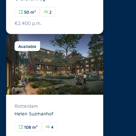
50 m²
2
€2.400 p.m.
Available
Rotterdam
Helen Suzmanhof
108 m²
4