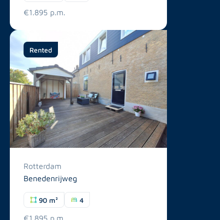
€1.895 p.m.
Rented
Rotterdam
Benedenrijweg
90 m²
4
€1.895 p.m.