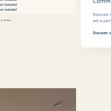
Commit
ot included
e Cooltower voorzien van een persoonlijke
ot included
Rotsvast 
are a par
3.900
Discover 
A
partment, Flat, Apartment
No
New