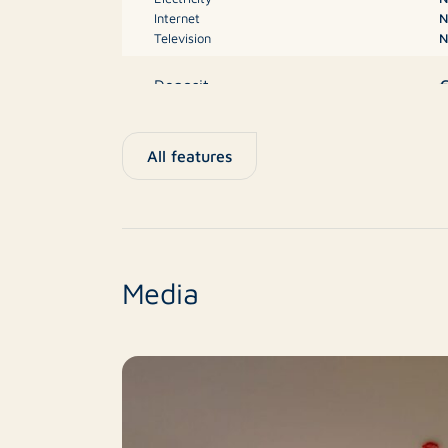
Internet
N
fietsenstalling op de begane grond wordt Th
Television
N
postbus.
€
Deposit
Energy label
All features
A
Type
New construction
Media
Finish level
2
Number of rooms
1
Number of bedrooms