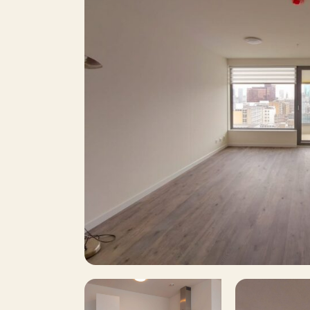
6
Surface area
Balcony
Roof terrace
Including VAT
Smoking
I
Pets allowed