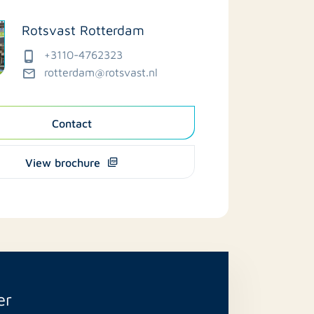
Rotsvast Rotterdam
+3110-4762323
rotterdam@rotsvast.nl
Contact
View brochure
er