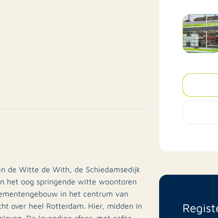
en de Witte de With, de Schiedamsedijk
in het oog springende witte woontoren
tementengebouw in het centrum van
Regist
ht over heel Rotterdam. Hier, midden in
leven. De levendige sfeer, met cafés,