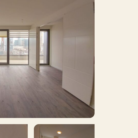
0 m²
No
No
No
No
n consultation