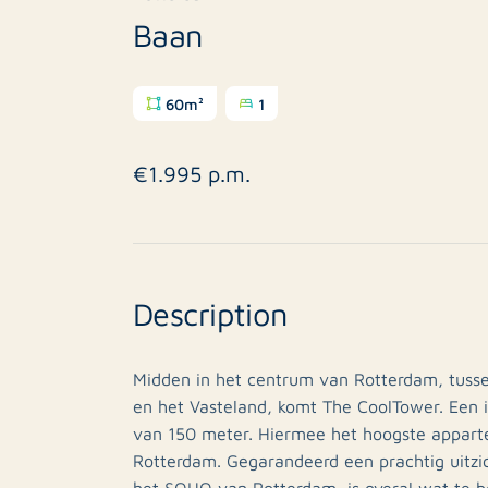
Baan
60m²
1
€1.995 p.m.
Description
Midden in het centrum van Rotterdam, tuss
en het Vasteland, komt The CoolTower. Een 
van 150 meter. Hiermee het hoogste appar
Rotterdam. Gegarandeerd een prachtig uitzic
het SOHO van Rotterdam, is overal wat te be