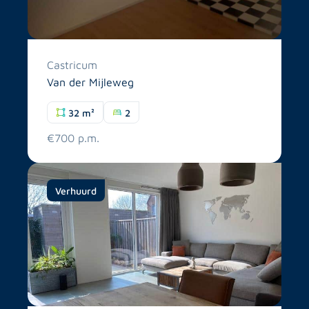
Castricum
Van der Mijleweg
32 m²
2
€700 p.m.
Verhuurd