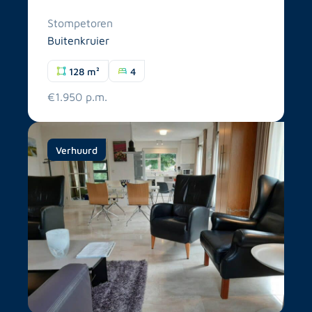
Stompetoren
Buitenkruier
128 m²
4
€1.950 p.m.
Verhuurd