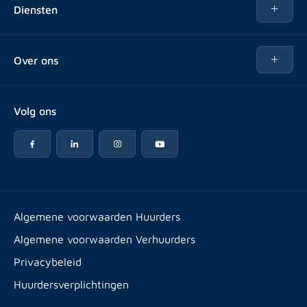
Diensten
Te koop
Kopen
Over ons
Verhuren
Over Rotsvast
Verkopen voor Vastgoedbeheerder
Volg ons
Veelgestelde vragen
Vastgoedbeheer
Reviews
Advies
Werken bij
Huurpuntentelling
Vestigingen & contact
Expats
Algemene voorwaarden Huurders
Artikelen
Algemene voorwaarden Verhuurders
Energielabel
Privacybeleid
Huurdersverplichtingen