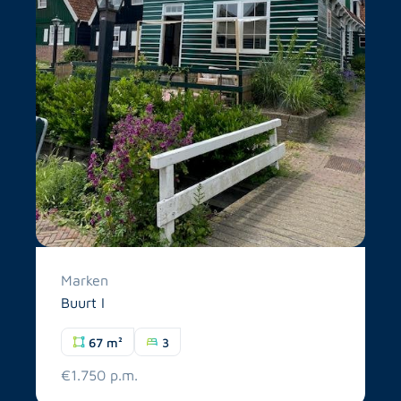
Marken
Buurt I
67 m²
3
€1.750 p.m.