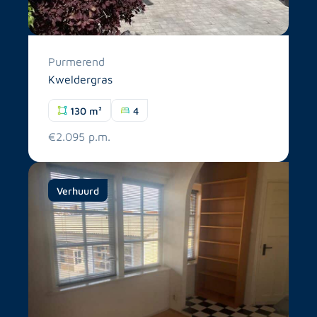
Purmerend
Kweldergras
130 m²
4
€2.095 p.m.
Verhuurd