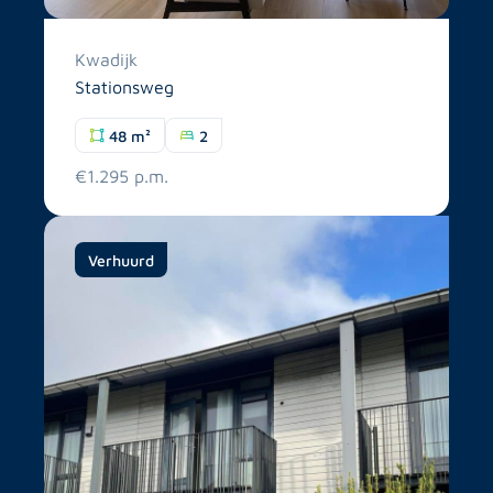
Kwadijk
Stationsweg
48 m²
2
€1.295 p.m.
Verhuurd