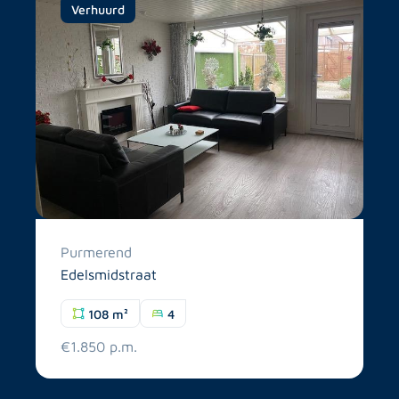
Verhuurd
Purmerend
Edelsmidstraat
108 m²
4
€1.850 p.m.