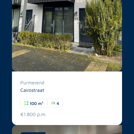
Purmerend
Cairostraat
100 m²
4
€1.800 p.m.