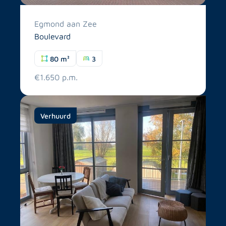
Egmond aan Zee
Boulevard
80 m²
3
€1.650 p.m.
Verhuurd