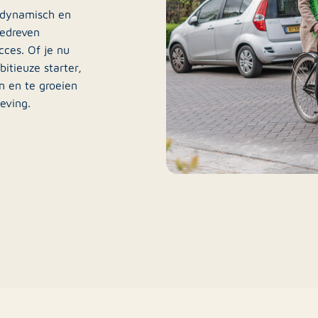
s dynamisch en
gedreven
cces. Of je nu
itieuze starter,
n en te groeien
eving.