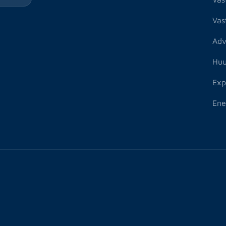
Vas
Adv
Huu
Exp
Ene