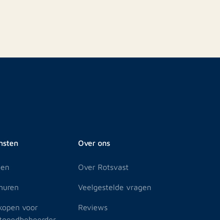
nsten
Over ons
pen
Over Rotsvast
huren
Veelgestelde vragen
kopen voor
Reviews
tgoedbeheerder