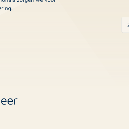
ring.
eer