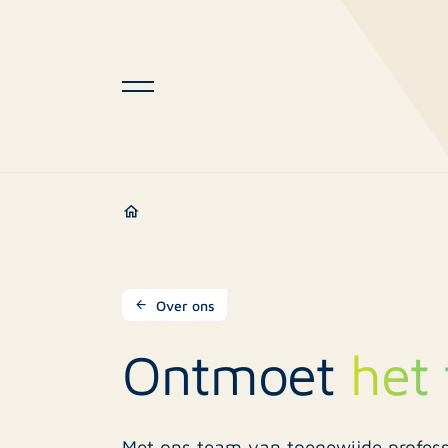
Over ons
Ontmoet
het
Met ons team van toegewijde profess