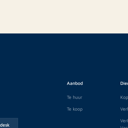
Aanbod
Die
Te huur
Ko
Te koop
Ver
Ver
edesk
Vas