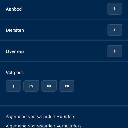
Aanbod
Te huur
Diensten
Te koop
Kopen
Over ons
Verhuren
Over Rotsvast
Verkopen voor Vastgoedbeheerder
Volg ons
Veelgestelde vragen
Vastgoedbeheer
Reviews
Advies
Werken bij
Huurpuntentelling
Vestigingen & contact
Expats
Algemene voorwaarden Huurders
Artikelen
Algemene voorwaarden Verhuurders
Energielabel