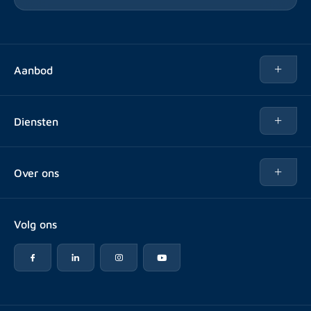
Aanbod
Te huur
Diensten
Te koop
Kopen
Over ons
Verhuren
Over Rotsvast
Verkopen voor Vastgoedbeheerder
Volg ons
Veelgestelde vragen
Vastgoedbeheer
Reviews
Advies
Werken bij
Huurpuntentelling