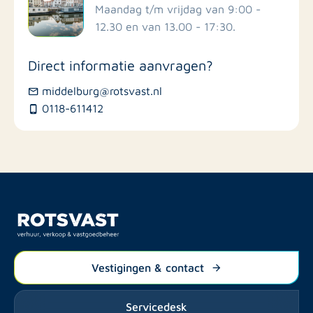
Scholen
Maandag t/m vrijdag van 9:00 -
12.30 en van 13.00 - 17:30.
Winkels
Direct informatie aanvragen?
Busstations
middelburg@rotsvast.nl
0118-611412
Restaurants
Vestigingen & contact
Servicedesk