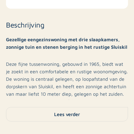
Beschrijving
Gezellige eengezinswoning met drie slaapkamers,
zonnige tuin en stenen berging in het rustige Sluiskil
Deze fijne tussenwoning, gebouwd in 1965, biedt wat
je zoekt in een comfortabele en rustige woonomgeving.
De woning is centraal gelegen, op loopafstand van de
dorpskern van Sluiskil, en heeft een zonnige achtertuin
van maar liefst 10 meter diep, gelegen op het zuiden.
De woning is uitgerust met dakisolatie, nagenoeg
geheel dubbel glas en kunststof kozijnen (op de
Lees verder
uitzetramen na).
Indeling van de woning: