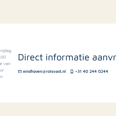
rijdag
Direct informatie aanv
.00
ze van
uur
eindhoven@rotsvast.nl
+31 40 244 0244
on