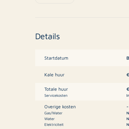
Details
B
Startdatum
€
Kale huur
€
Totale huur
Servicekosten
I
-
Overige kosten
Gas/Water
N
Water
N
Elektriciteit
N