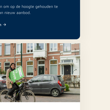
e in om op de hoogte gehouden te
an nieuw aanbod.
n