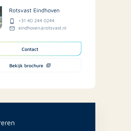
Rotsvast Eindhoven
+31 40 244 0244
eindhoven@rotsvast.nl
Contact
Bekijk brochure
reren