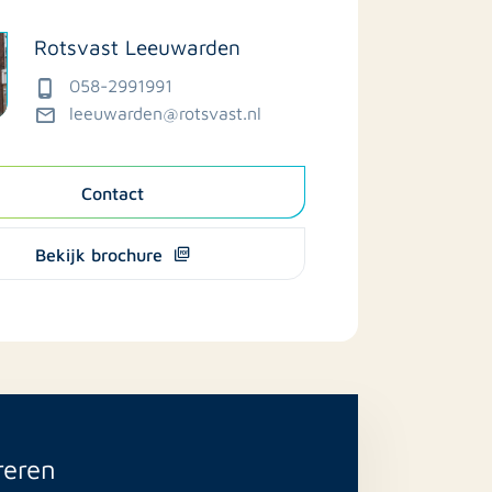
Rotsvast Leeuwarden
058-2991991
leeuwarden@rotsvast.nl
Contact
Bekijk brochure
reren