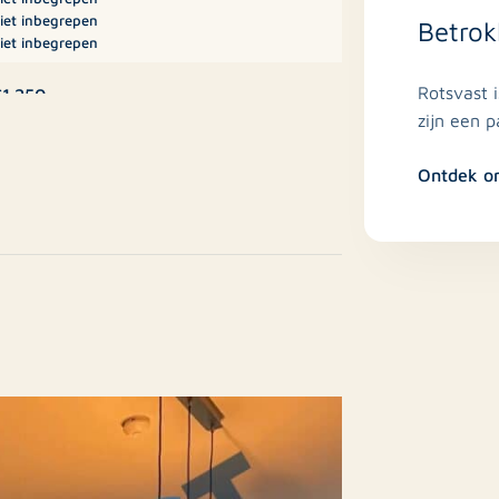
iet inbegrepen
Betrok
iet inbegrepen
Rotsvast 
1.250
zijn een 
A+
Ontdek o
ppartement, Bovenwoning,
ppartement
Nee
an er vrijblijvend contact worden
estaande bouw
n via: