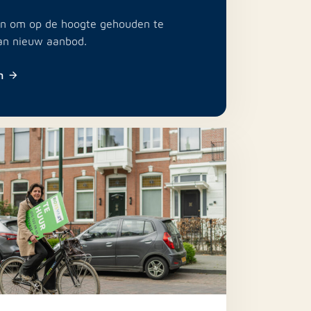
e in om op de hoogte gehouden te
an nieuw aanbod.
n