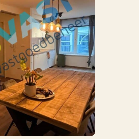
0 m²
Nee
Nee
arkeergarage, Betaald parkeren,
arkeervergunningen
a
Nee
n overleg