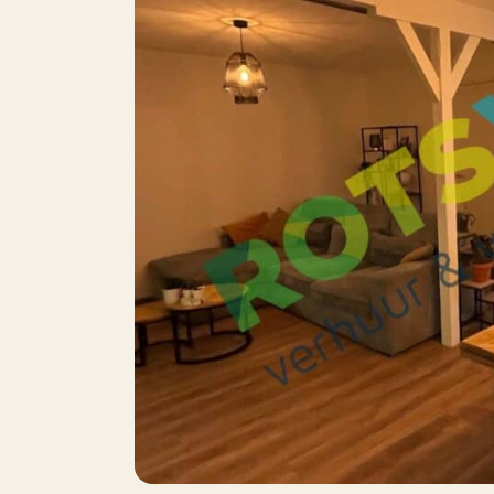
Onze voorwaarden zijn van toepassing
6
Oppervlakte
Balkon
Dakterras
P
Parkeren
P
J
Inclusief BTW
Roken
I
Huisdieren toegestaan