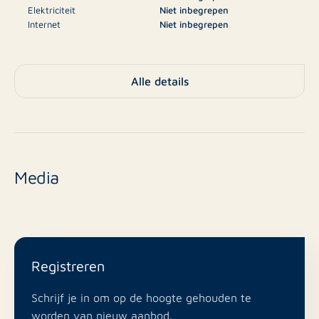
Elektriciteit
Niet inbegrepen
Internet
Niet inbegrepen
Televisie
Niet inbegrepen
€75
Borg
Alle details
Parkeergelegenheid,
Type
Parkeerplaats
Nee
Nieuwbouw
Media
Bestaande bouw
Eindniveau
12 m²
Oppervlakte
Registreren
Nee
Balkon
Schrijf je in om op de hoogte gehouden te
worden van nieuw aanbod.