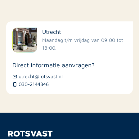
Filter op faciliteiten
Utrecht
Scholen
Maandag t/m vrijdag van 09:00 tot
18:00.
Winkels
Direct informatie aanvragen?
Busstations
utrecht@rotsvast.nl
030-2144346
Restaurants